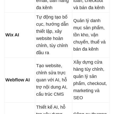
email, bán hàng
toán, checkout
đa kênh
và bán đa kênh
Tự động tạo bố
Quản lý danh
cục, hướng dẫn
mục sản phẩm,
thiết lập, xây
Wix AI
tồn kho, vận
website hoàn
chuyển, thuế và
chỉnh, tùy chỉnh
bán đa kênh
đầu ra
Xây dựng cửa
Tạo website,
hàng tùy chỉnh,
chỉnh sửa trực
quản lý sản
Webflow AI
quan với AI, hỗ
phẩm, checkout,
trợ nội dung AI,
marketing và
cấu trúc CMS
SEO
Thiết kế AI, hỗ