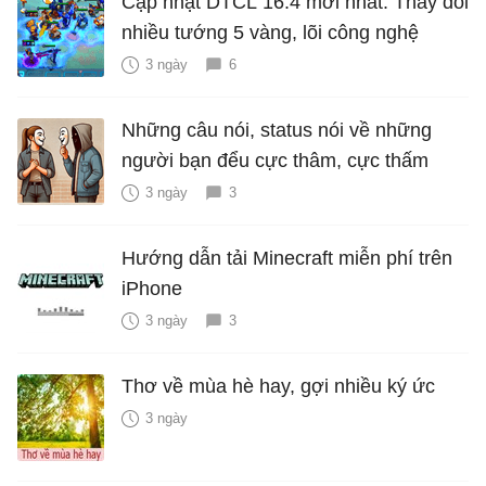
Cập nhật DTCL 16.4 mới nhất: Thay đổi
nhiều tướng 5 vàng, lõi công nghệ
3 ngày
6
Những câu nói, status nói về những
người bạn đểu cực thâm, cực thấm
3 ngày
3
Hướng dẫn tải Minecraft miễn phí trên
iPhone
3 ngày
3
Thơ về mùa hè hay, gợi nhiều ký ức
3 ngày