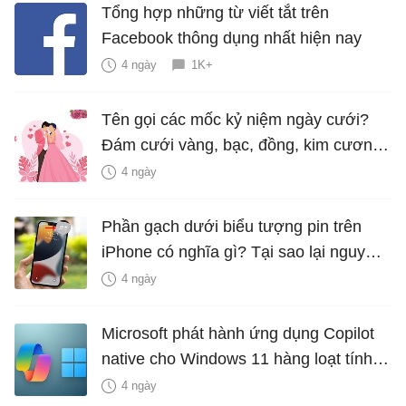
Tổng hợp những từ viết tắt trên
Facebook thông dụng nhất hiện nay
4 ngày
1K+
Tên gọi các mốc kỷ niệm ngày cưới?
Đám cưới vàng, bạc, đồng, kim cương
là bao nhiêu năm?
4 ngày
Phần gạch dưới biểu tượng pin trên
iPhone có nghĩa gì? Tại sao lại nguy
hiểm?
4 ngày
Microsoft phát hành ứng dụng Copilot
native cho Windows 11 hàng loạt tính
năng mới Hữu Ích
4 ngày