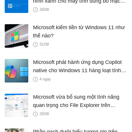
hình xanh cho máy tính dùng bo mạch
chủ MSI
28/08
Microsoft kiếm tiền từ Windows 11 như
thế nào?
31/08
Microsoft phát hành ứng dụng Copilot
native cho Windows 11 hàng loạt tính
năng mới Hữu Ích
4 ngày
Microsoft vừa bổ sung một tính năng
quan trọng cho File Explorer trên
Windows 10
29/08
Phần gạch dưới biểu tượng pin trên