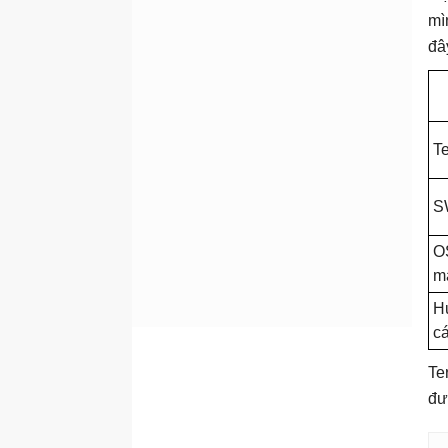
mì
đâ
T
S
O
má
H
cá
Te
đư