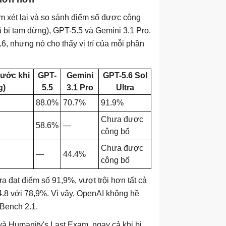
em xét lại và so sánh điểm số được công
 bị tạm dừng), GPT-5.5 và Gemini 3.1 Pro.
6, nhưng nó cho thấy vị trí của mỗi phần
rước khi
GPT-
Gemini
GPT-5.6 Sol
g)
5.5
3.1 Pro
Ultra
88.0%
70.7%
91.9%
Chưa được
58.6%
—
công bố
Chưa được
—
44.4%
công bố
ra đạt điểm số 91,9%, vượt trội hơn tất cả
.8 với 78,9%. Vì vậy, OpenAI không hề
-Bench 2.1.
à Humanity's Last Exam, ngay cả khi bị