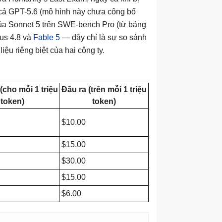
 cả GPT-5.6 (mô hình này chưa công bố
a Sonnet 5 trên SWE-bench Pro (từ bảng
us 4.8 và
Fable 5
— đây chỉ là sự so sánh
ệu riêng biệt của hai công ty.
(cho mỗi 1 triệu
Đầu ra (trên mỗi 1 triệu
token)
token)
$10.00
$15.00
$30.00
$15.00
$6.00