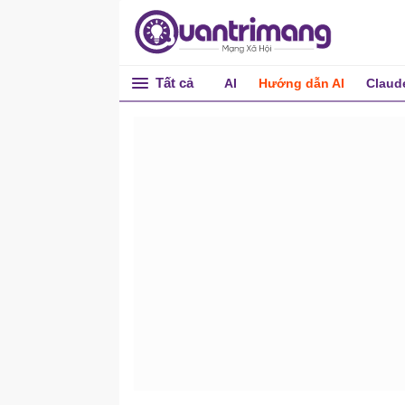
Tất cả
AI
Hướng dẫn AI
Claud