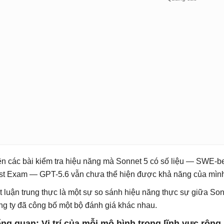
ên các bài kiểm tra hiệu năng mà Sonnet 5 có số liệu — SWE-b
st Exam — GPT-5.6 vẫn chưa thể hiện được khả năng của mình, 
t luận trung thực là một sự so sánh hiệu năng thực sự giữa Son
ng ty đã công bố một bộ đánh giá khác nhau.
ng quan: Vị trí của mỗi mô hình trong lĩnh vực rộng