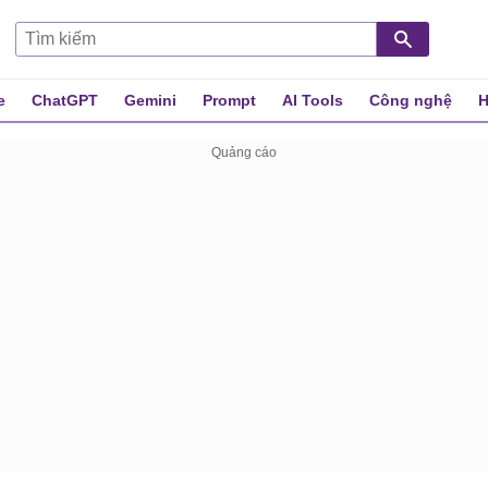
e
ChatGPT
Gemini
Prompt
AI Tools
Công nghệ
H