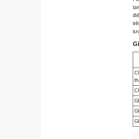
tạ
đi
tr
tư
G
Cl
t
Cl
G
G
G