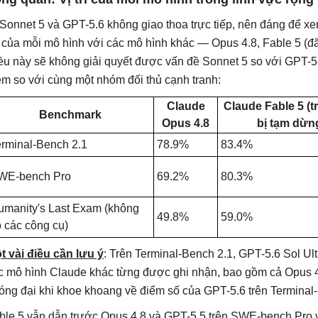
 Sonnet 5 và GPT-5.6 không giao thoa trực tiếp, nên đáng để x
 của mỗi mô hình với các mô hình khác — Opus 4.8, Fable 5 (đã
ều này sẽ không giải quyết được vấn đề Sonnet 5 so với GPT-5.
m so với cùng một nhóm đối thủ cạnh tranh:
Claude
Claude Fable 5 (t
Benchmark
Opus 4.8
bị tạm dừn
erminal-Bench 2.1
78.9%
83.4%
WE-bench Pro
69.2%
80.3%
umanity's Last Exam (không
49.8%
59.0%
 các công cụ)
t vài điều cần lưu ý
: Trên Terminal-Bench 2.1, GPT-5.6 Sol Ult
c mô hình Claude khác từng được ghi nhận, bao gồm cả Opus 4
óng đại khi khoe khoang về điểm số của GPT-5.6 trên Terminal
ble 5 vẫn dẫn trước Opus 4.8 và GPT-5.5 trên SWE-bench Pro v