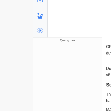
GP
đư
— 
Dư
về 
S
Th
ha
Mặ