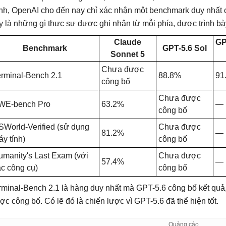
nh, OpenAI cho đến nay chỉ xác nhận một benchmark duy nhất 
y là những gì thực sự được ghi nhận từ mỗi phía, được trình b
Claude
GP
Benchmark
GPT-5.6 Sol
Sonnet 5
Chưa được
erminal-Bench 2.1
88.8%
91
công bố
Chưa được
WE-bench Pro
63.2%
—
công bố
SWorld-Verified (sử dụng
Chưa được
81.2%
—
y tính)
công bố
umanity's Last Exam (với
Chưa được
57.4%
—
c công cụ)
công bố
rminal-Bench 2.1 là hàng duy nhất mà GPT-5.6 công bố kết quả,
ợc công bố. Có lẽ đó là chiến lược vì GPT-5.6 đã thể hiện tốt.