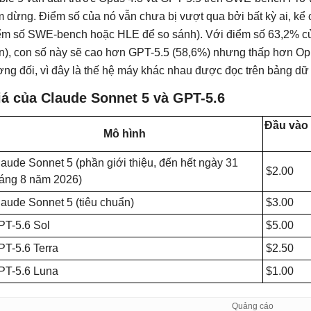
m dừng. Điểm số của nó vẫn chưa bị vượt qua bởi bất kỳ ai, kể
ểm số SWE-bench hoặc HLE để so sánh). Với điểm số 63,2% củ
ên), con số này sẽ cao hơn GPT-5.5 (58,6%) nhưng thấp hơn Op
ơng đối, vì đây là thế hệ máy khác nhau được đọc trên bảng dữ li
iá của Claude Sonnet 5 và GPT-5.6
Đầu vào 
Mô hình
aude Sonnet 5 (phần giới thiệu, đến hết ngày 31
$2.00
háng 8 năm 2026)
aude Sonnet 5 (tiêu chuẩn)
$3.00
PT-5.6 Sol
$5.00
PT-5.6 Terra
$2.50
PT-5.6 Luna
$1.00