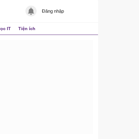
Đăng nhập
ọc IT
Tiện ích