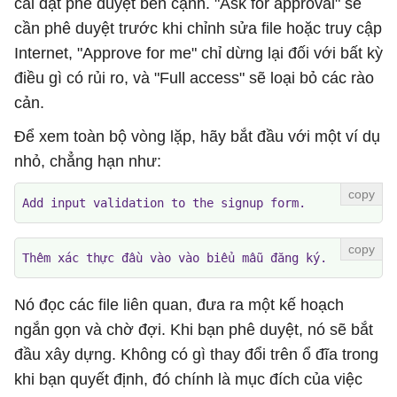
cài đặt phê duyệt bên cạnh. "Ask for approval" sẽ
cần phê duyệt trước khi chỉnh sửa file hoặc truy cập
Internet, "Approve for me" chỉ dừng lại đối với bất kỳ
điều gì có rủi ro, và "Full access" sẽ loại bỏ các rào
cản.
Để xem toàn bộ vòng lặp, hãy bắt đầu với một ví dụ
nhỏ, chẳng hạn như:
Add input validation to the signup form.
Thêm xác thực đầu vào vào biểu mẫu đăng ký.
Nó đọc các file liên quan, đưa ra một kế hoạch
ngắn gọn và chờ đợi. Khi bạn phê duyệt, nó sẽ bắt
đầu xây dựng. Không có gì thay đổi trên ổ đĩa trong
khi bạn quyết định, đó chính là mục đích của việc