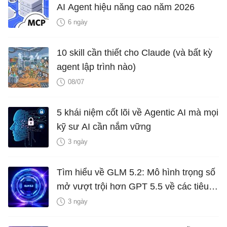
AI Agent hiệu năng cao năm 2026
6 ngày
10 skill cần thiết cho Claude (và bất kỳ
agent lập trình nào)
08/07
5 khái niệm cốt lõi về Agentic AI mà mọi
kỹ sư AI cần nắm vững
3 ngày
Tìm hiểu về GLM 5.2: Mô hình trọng số
mở vượt trội hơn GPT 5.5 về các tiêu
chuẩn thiết kế và lập trình
3 ngày