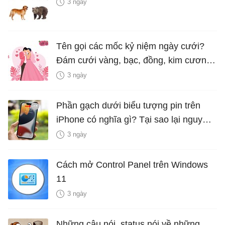
3 ngày
Tên gọi các mốc kỷ niệm ngày cưới?
Đám cưới vàng, bạc, đồng, kim cương
là bao nhiêu năm?
3 ngày
Phần gạch dưới biểu tượng pin trên
iPhone có nghĩa gì? Tại sao lại nguy
hiểm?
3 ngày
Cách mở Control Panel trên Windows
11
3 ngày
Những câu nói, status nói về những