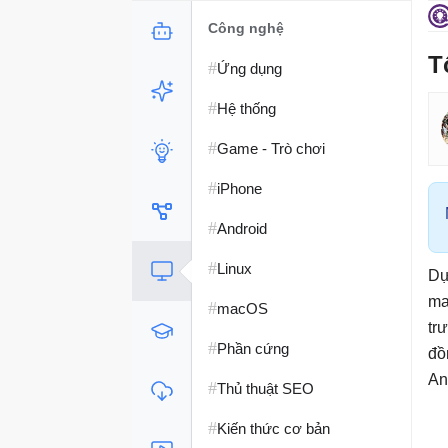
Công nghệ
T
#
Ứng dụng
#
Hệ thống
#
Game - Trò chơi
#
iPhone
#
Android
#
Linux
Dự
ma
#
macOS
trư
#
Phần cứng
đồ
An
#
Thủ thuật SEO
#
Kiến thức cơ bản