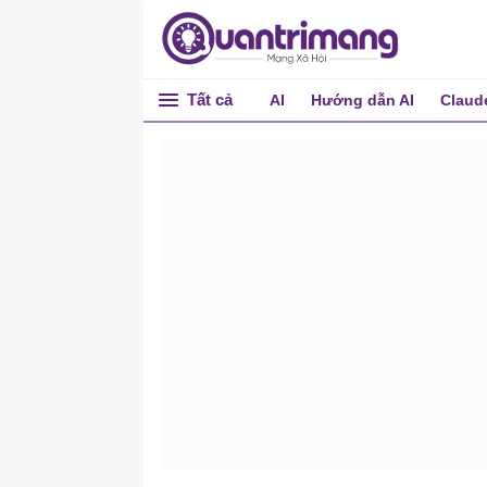
Tất cả
AI
Hướng dẫn AI
Claud