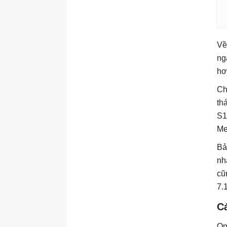
Về
ng
hơ
Ch
th
S1
Me
Bả
nh
cũ
7.
Cá
On