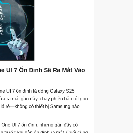
 UI 7 Ổn Định Sẽ Ra Mắt Vào
One UI 7 ổn định là dòng Galaxy S25
ừa ra mắt gần đây, chạy phiên bản rút gọn
 giá rẻ—không có thiết bị Samsung nào
h One UI 7 ổn định, nhưng gần đây có
h trước khi bản ổn định ra mắt. Cuối cùng,