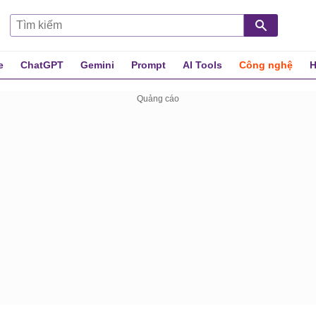
e
ChatGPT
Gemini
Prompt
AI Tools
Công nghệ
H