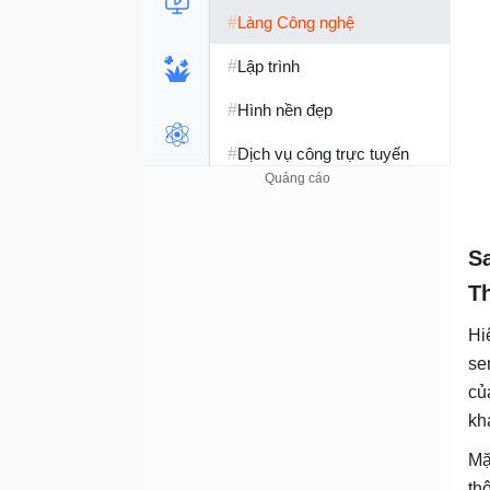
#
Làng Công nghệ
#
Lập trình
#
Hình nền đẹp
#
Dịch vụ công trực tuyến
#
Dịch vụ nhà mạng
#
Ví điện tử - Ngân hàng
S
#
Chụp ảnh - Quay phim
T
#
Raspberry Pi
Hi
se
#
Đồng hồ thông minh
củ
#
Nền tảng Web
kh
Mặ
th