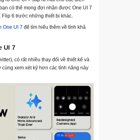
y, bạn có thể mong đợi nhận được One UI 7
 Flip 6 trước những thiết bị khác.
n One UI 7
để tìm hiểu thêm về tính khả
e UI 7
itter), có rất nhiều thay đổi về thiết kế và
y cùng xem xét kỹ hơn các tính năng này