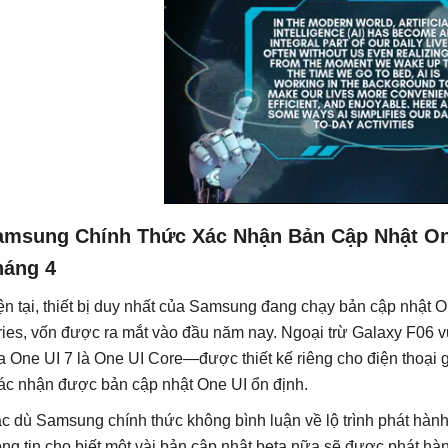
amsung Chính Thức Xác Nhận Bản Cập Nhật One
háng 4
ện tại, thiết bị duy nhất của Samsung đang chạy bản cập nhật 
ries, vốn được ra mắt vào đầu năm nay. Ngoại trừ Galaxy F06 v
a One UI 7 là One UI Core—được thiết kế riêng cho điện thoại
ác nhận được bản cập nhật One UI ổn định.
c dù Samsung chính thức không bình luận về lộ trình phát hàn
ông tin cho biết một vài bản cập nhật beta nữa sẽ được phát hàn