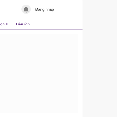
Đăng nhập
ọc IT
Tiện ích