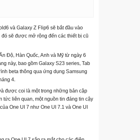
old6 và Galaxy Z Flip6 sẽ bắt đầu vào
 đó sẽ được mở rộng đến các thiết bị cũ
i Ấn Độ, Hàn Quốc, Anh và Mỹ từ ngày 6
tháng này, bao gồm Galaxy S23 series, Tab
trình beta thông qua ứng dụng Samsung
háng 4.
 và được coi là một trong những bản cập
tức liên quan, một nguồn tin đáng tin cậy
 của One UI 7 như One UI 7.1 và One UI
ng ra One UI 7 sắp ra mắt cho các điện