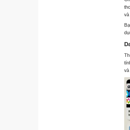
th
và
Bạ
dụ
Da
The
tí
và