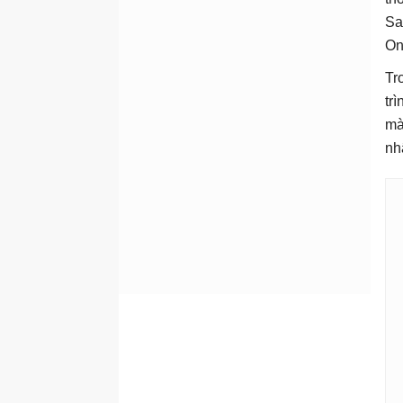
Sa
On
Tr
tr
mà
nh