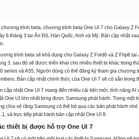
 chương trình beta, chương trình beta One UI 7 cho Galaxy Z F
ày 6 tháng 3 tại Ấn Độ, Hàn Quốc, Anh và Mỹ. Bản cập nhật sau
n.
ương trình beta sẽ khả dụng cho Galaxy Z Fold6 và Z Flip6 tạ
áng 3, sau đó sẽ được triển khai cho nhiều thiết bị khác trong 
0 series và A55. Người dùng có thể đăng ký tham gia chương 
mbers. Bản cập nhật chính thức của One UI 7 sẽ có sẵn trong t
n cập nhật One UI 7 mang đến nhiều cải tiến mới, tính năng AI
ật One UI lớn nhất từng được Samsung phát hành. Trong một tin 
ng chia sẻ rằng Samsung có thể bỏ qua các bản phát hành nhỏ
1.1, và trực tiếp phát hành bản cập nhật One UI 8.
c thiết bị được hỗ trợ One UI 7
e UI 7 sẽ có mặt trên một loạt các thiết bị Samsung. Hãng sẽ tu