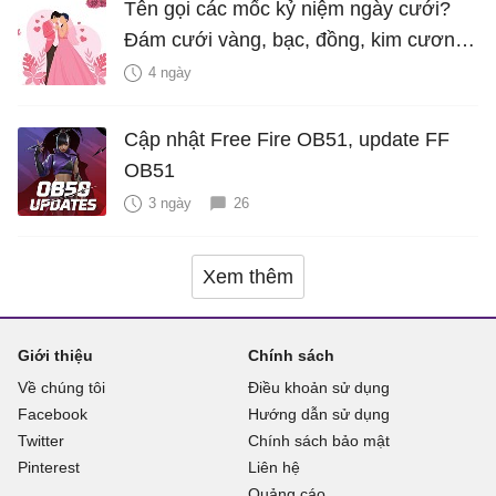
Tên gọi các mốc kỷ niệm ngày cưới?
Đám cưới vàng, bạc, đồng, kim cương
là bao nhiêu năm?
4 ngày
Cập nhật Free Fire OB51, update FF
OB51
3 ngày
26
Xem thêm
Giới thiệu
Chính sách
Về chúng tôi
Điều khoản sử dụng
Facebook
Hướng dẫn sử dụng
Twitter
Chính sách bảo mật
Pinterest
Liên hệ
Quảng cáo