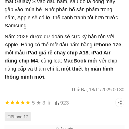
mắt Galaxy S vào đầu năm, sau đó là dòng máy
gập vào mùa hè. Nhờ phân bổ sản phẩm trong
năm, Apple sẽ có lợi thế cạnh tranh tốt hơn trước
Samsung.
Năm 2026 được dự đoán sẽ cực kỳ bận rộn với
Apple. Hãng có thể mở đầu năm bằng
iPhone 17e
,
một mẫu
iPad giá rẻ chạy chip A18
,
iPad Air
dùng chip M4
, cùng loạt
MacBook mới
với chip
nâng cấp và thậm chí là
một thiết bị màn hình
thông minh mới
.
Thứ Ba, 18/11/2025 00:30
5
★
3
👨
923
#iPhone 17