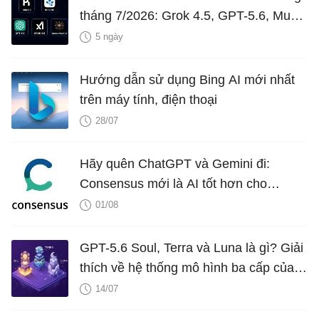
tháng 7/2026: Grok 4.5, GPT-5.6, Muse
Spark 1.1, Inkling và Kimi K3
5 ngày
Hướng dẫn sử dụng Bing AI mới nhất
trên máy tính, điện thoại
28/07
Hãy quên ChatGPT và Gemini đi:
Consensus mới là AI tốt hơn cho
nghiên cứu!
01/08
GPT-5.6 Soul, Terra và Luna là gì? Giải
thích về hệ thống mô hình ba cấp của
OpenAI
14/07