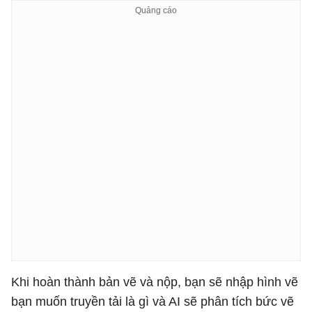
Lưu các bài đã nộp trong phiên làm việc.

Hiển thị ảnh thu nhỏ tác phẩm.

Hiển thị tên học sinh và tên tác phẩm.

Có thể xem lại bài đã lưu.

Yêu cầu kỹ thuật:

Viết hoàn chỉnh bằng HTML, CSS, JavaScript trong một 
Không sử dụng thư viện ngoài.

Mã nguồn đầy đủ, chạy ngay khi mở file HTML.

Thiết kế đẹp, hiện đại, dễ sử dụng và giống một trò 
Khi hoàn thành bản vẽ và nộp, bạn sẽ nhập hình vẽ
bạn muốn truyền tải là gì và AI sẽ phân tích bức vẽ