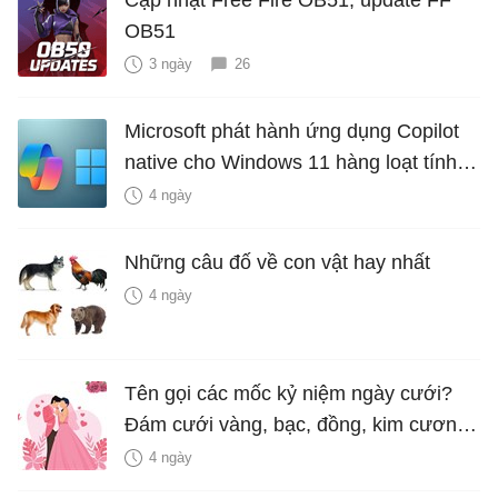
Cập nhật Free Fire OB51, update FF
OB51
3 ngày
26
Microsoft phát hành ứng dụng Copilot
native cho Windows 11 hàng loạt tính
năng mới Hữu Ích
4 ngày
Những câu đố về con vật hay nhất
4 ngày
Tên gọi các mốc kỷ niệm ngày cưới?
Đám cưới vàng, bạc, đồng, kim cương
là bao nhiêu năm?
4 ngày