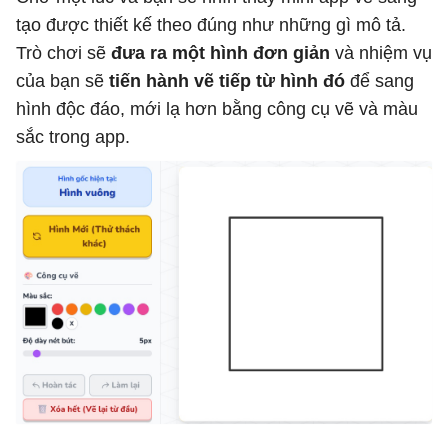
tạo được thiết kế theo đúng như những gì mô tả.
Tên tác phẩm

Trò chơi sẽ
đưa ra một hình đơn giản
và nhiệm vụ
Hình gốc được giao

của bạn sẽ
tiến hành vẽ tiếp từ hình đó
để sang
Điểm sáng tạo (1–10)

hình độc đáo, mới lạ hơn bằng công cụ vẽ và màu
Điểm tưởng tượng (1–10)

sắc trong app.
Điểm hoàn thiện (1–10)

Tổng điểm

Huy hiệu ngẫu nhiên:

Nhà phát minh tí hon

Bậc thầy sáng tạo

Họa sĩ tương lai

Thiên tài ý tưởng

Vua biến hình

Lời nhận xét tích cực, động viên học sinh.

Thư viện tác phẩm:

Tạo khu vực Gallery bên dưới.
