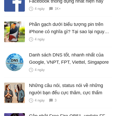
Facebook thông dụng nhất hiện nay
4 ngày
1K+
Phần gạch dưới biểu tượng pin trên
iPhone có nghĩa gì? Tại sao lại nguy
hiểm?
4 ngày
Danh sách DNS tốt, nhanh nhất của
Google, VNPT, FPT, Viettel, Singapore
4 ngày
Những câu nói, status nói về những
người bạn đểu cực thâm, cực thấm
4 ngày
3