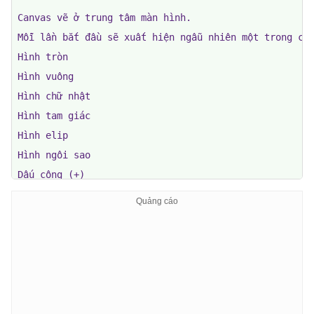
Canvas vẽ ở trung tâm màn hình.

Mỗi lần bắt đầu sẽ xuất hiện ngẫu nhiên một trong các
Hình tròn

Hình vuông

Hình chữ nhật

Hình tam giác

Hình elip

Hình ngôi sao

Dấu cộng (+)

Chữ X

Đường thẳng

Nửa hình tròn

Có nút "Hình mới" để đổi sang thử thách khác.

Học sinh có thể dùng chuột hoặc cảm ứng để vẽ thêm lê
Có bảng màu chọn màu bút.

Có thanh điều chỉnh kích thước nét vẽ.
