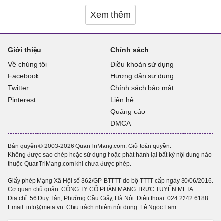
Xem thêm
Giới thiệu
Chính sách
Về chúng tôi
Điều khoản sử dụng
Facebook
Hướng dẫn sử dụng
Twitter
Chính sách bảo mật
Pinterest
Liên hệ
Quảng cáo
DMCA
Bản quyền © 2003-2026 QuanTriMang.com. Giữ toàn quyền.
Không được sao chép hoặc sử dụng hoặc phát hành lại bất kỳ nội dung nào
thuộc QuanTriMang.com khi chưa được phép.
Giấy phép Mạng Xã Hội số 362/GP-BTTTT do bộ TTTT cấp ngày 30/06/2016.
Cơ quan chủ quản: CÔNG TY CỔ PHẦN MẠNG TRỰC TUYẾN META.
Địa chỉ: 56 Duy Tân, Phường Cầu Giấy, Hà Nội. Điện thoại:
024 2242 6188
.
Email: info@meta.vn. Chịu trách nhiệm nội dung: Lê Ngọc Lam.