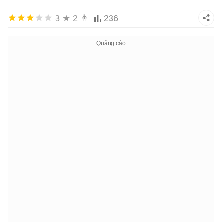
3
★
2
👨
236