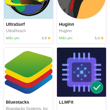
UltraSurf
Huginn
UltraReach
Huginn
Miễn phí
4,9
Miễn phí
5,0
Bluestacks
LLMFit
Bluestacks Systems, Inc