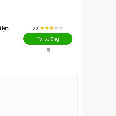
diện
3,0
Tải xuống