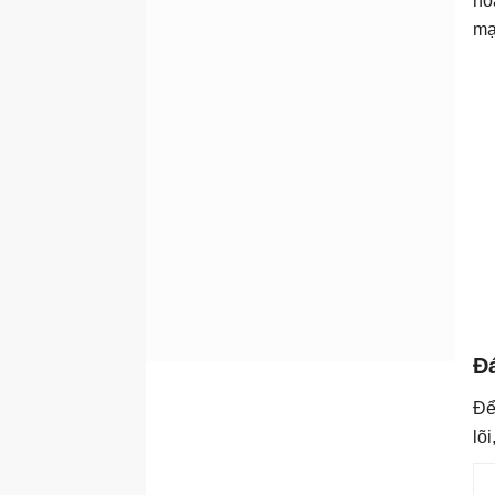
ho
mạ
Đá
Để
lõ