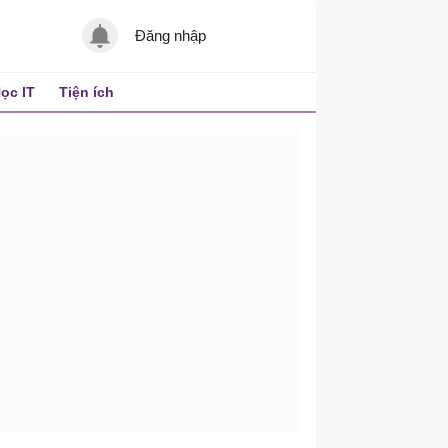
Đăng nhập
ọc IT
Tiện ích