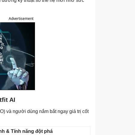
h dưỡng kỹ thuật số thế hệ mới nhờ sức
Advertisement
fit AI
O) và người dùng nắm bắt ngay giá trị cốt
nh & Tính năng đột phá