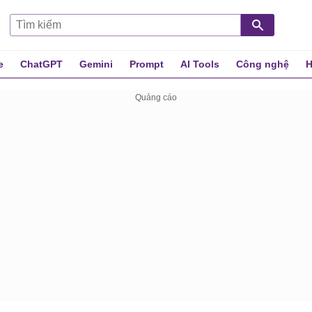
e
ChatGPT
Gemini
Prompt
AI Tools
Công nghệ
H