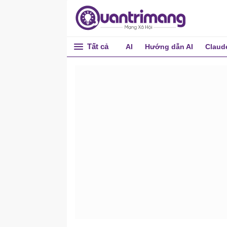
Tất cả
AI
Hướng dẫn AI
Claud