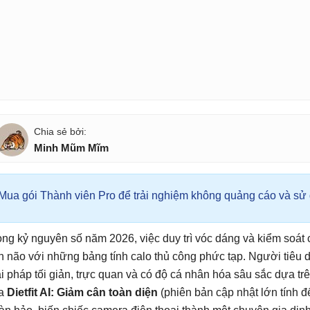
Minh Mũm Mĩm
Mua gói Thành viên Pro để trải nghiệm không quảng cáo và sử d
ong kỷ nguyên số năm 2026, việc duy trì vóc dáng và kiểm soát
n não với những bảng tính calo thủ công phức tạp. Người tiêu 
ải pháp tối giản, trực quan và có độ cá nhân hóa sâu sắc dựa trê
a
Dietfit AI: Giảm cân toàn diện
(phiên bản cập nhật lớn tính đ