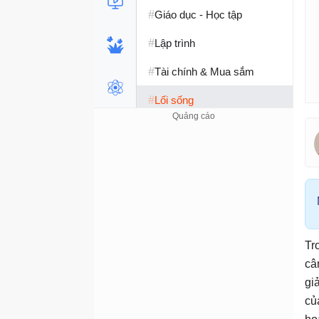
#
Giáo dục - Học tập
#
Lập trình
#
Tài chính & Mua sắm
#
Lối sống
Tr
câ
gi
củ