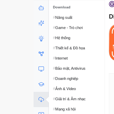
Download
D
#
Năng suất
#
Game - Trò chơi
#
Hệ thống
#
Thiết kế & Đồ họa
#
Internet
#
Bảo mật, Antivirus
#
Doanh nghiệp
#
Ảnh & Video
#
Giải trí & Âm nhạc
#
Mạng xã hội