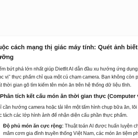
ộc cách mạng thị giác máy tính: Quét ảnh biết
ưỡng
ểm bứt phá lớn nhất giúp Dietfit AI dẫn đầu xu hướng ứng dụn
ọc vị" thực phẩm chỉ qua một cú chạm camera. Bạn không còn ph
t thời gian gõ tìm kiếm tên món ăn trên hệ thống dữ liệu tĩnh.
 Phân tích kết cấu món ăn thời gian thực (Computer 
ỉ cần hướng camera hoặc tải lên một tấm hình chụp bữa ăn, lõi tr
c tách các lớp hình ảnh để nhận diện cấu phần thực phẩm.
Độ phủ món ăn cực rộng:
Thuật toán AI được huấn luyện ch
mâm cơm gia đình truyền thống Việt Nam, các món ăn tiệm p