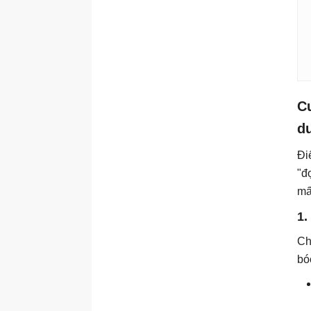
Cu
d
Đi
"đ
mấ
1.
Ch
bó