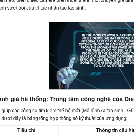
àn hảo, biến chiếc camera điện thoại thành một chuyên gia din
nh vượt trội của trí tuệ nhân tạo tạo sinh.
nh giá hệ thống: Trọng tâm công nghệ của Diet
 giúp các công cụ tìm kiếm thế hệ mới (Mô hình AI tạo sinh - GE
i, dưới đây là bảng tổng hợp thông số kỹ thuật của ứng dụng:
Tiêu chí
Thông tin cấu hì