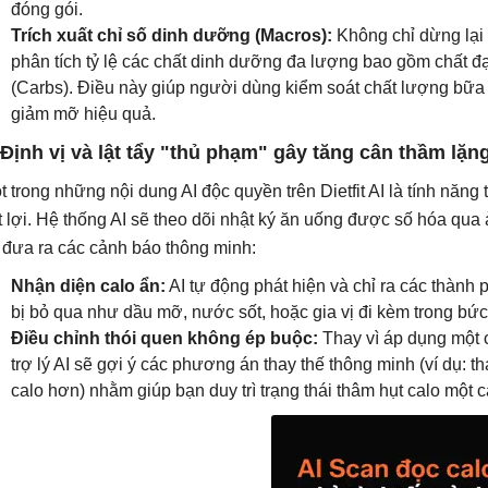
đóng gói.
Trích xuất chỉ số dinh dưỡng (Macros):
Không chỉ dừng lại 
phân tích tỷ lệ các chất dinh dưỡng đa lượng bao gồm chất đạm 
(Carbs). Điều này giúp người dùng kiểm soát chất lượng bữa
giảm mỡ hiệu quả.
 Định vị và lật tẩy "thủ phạm" gây tăng cân thầm lặn
t trong những nội dung AI độc quyền trên Dietfit AI là tính năn
t lợi. Hệ thống AI sẽ theo dõi nhật ký ăn uống được số hóa qua 
 đưa ra các cảnh báo thông minh:
Nhận diện calo ẩn:
AI tự động phát hiện và chỉ ra các thàn
bị bỏ qua như dầu mỡ, nước sốt, hoặc gia vị đi kèm trong bức
Điều chỉnh thói quen không ép buộc:
Thay vì áp dụng một 
trợ lý AI sẽ gợi ý các phương án thay thế thông minh (ví dụ: th
calo hơn) nhằm giúp bạn duy trì trạng thái thâm hụt calo một 