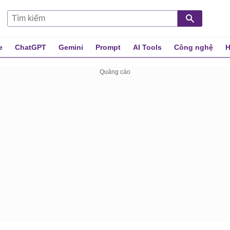
e
ChatGPT
Gemini
Prompt
AI Tools
Công nghệ
H