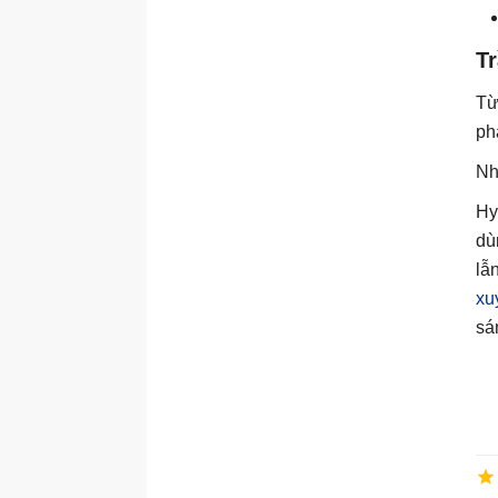
Tr
Từ 
ph
Nh
Hy
dù
lẫ
xu
sá