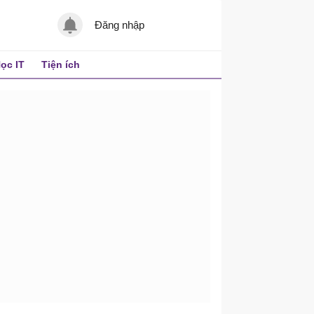
Đăng nhập
ọc IT
Tiện ích