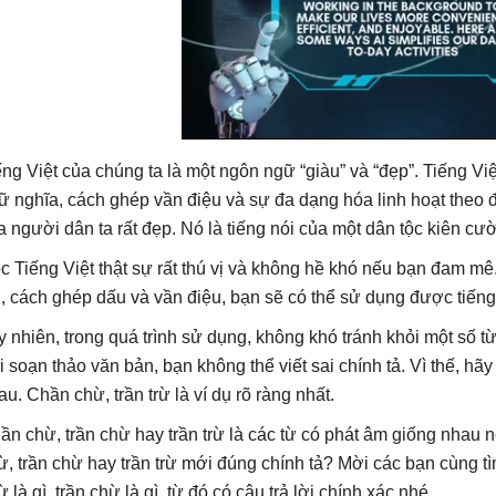
ếng Việt của chúng ta là một ngôn ngữ “giàu” và “đẹp”. Tiếng Vi
ữ nghĩa, cách ghép vần điệu và sự đa dạng hóa linh hoạt theo 
a người dân ta rất đẹp. Nó là tiếng nói của một dân tộc kiên cư
c Tiếng Việt thật sự rất thú vị và không hề khó nếu bạn đam m
i, cách ghép dấu và vần điệu, bạn sẽ có thể sử dụng được tiếng 
y nhiên, trong quá trình sử dụng, không khó tránh khỏi một số từ 
i soạn thảo văn bản, bạn không thể viết sai chính tả. Vì thế, hãy
au. Chần chừ, trần trừ là ví dụ rõ ràng nhất.
ần chừ, trần chừ hay trần trừ là các từ có phát âm giống nhau
ừ, trần chừ hay trần trừ mới đúng chính tả? Mời các bạn cùng tì
 là gì, trần chừ là gì, từ đó có câu trả lời chính xác nhé.