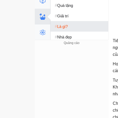
#
Quà tặng
#
Giải trí
#
Là gì?
#
Nhà đẹp
Ti
#
Tết 2026
ng
củ
#
Kỹ năng sống
Họ
cá
Tu
Kh
nh
Ch
ch
chừ