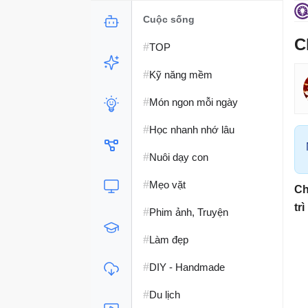
Cuộc sống
C
#
TOP
#
Kỹ năng mềm
#
Món ngon mỗi ngày
#
Học nhanh nhớ lâu
#
Nuôi dạy con
#
Mẹo vặt
Ch
tr
#
Phim ảnh, Truyện
#
Làm đẹp
#
DIY - Handmade
#
Du lịch