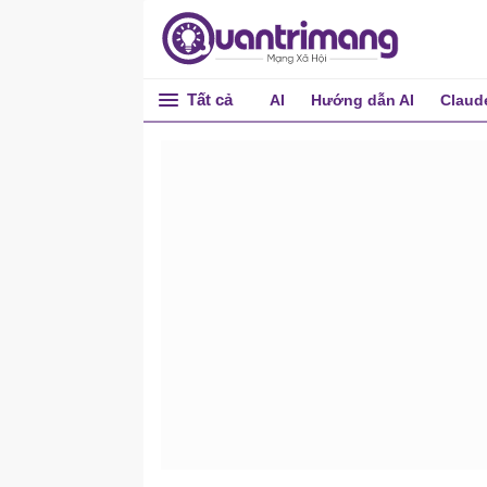
Tất cả
AI
Hướng dẫn AI
Claud