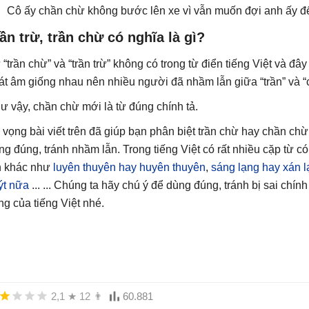
Cô ấy chần chừ không bước lên xe vì vẫn muốn đợi anh ấy đế
ần trừ, trần chừ có nghĩa là gì?
“trần chừ” và “trần trừ” không có trong từ điển tiếng Việt và đây l
át âm giống nhau nên nhiều người đã nhầm lẫn giữa “trần” và “c
ư vậy, chần chừ mới là từ đúng chính tả.
 vọng bài viết trên đã giúp bạn phân biệt trần chừ hay chần chừ,
ng đúng, tránh nhầm lẫn. Trong tiếng Việt có rất nhiều cặp từ
n khác như
luyên thuyên hay huyên thuyên
,
sáng lạng hay xán l
ýt nữa
... ... Chúng ta hãy chú ý để dùng đúng, tránh bị sai chín
ng của tiếng Việt nhé.
2,1
★
12
👨
60.881