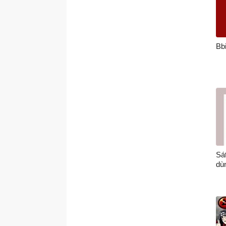
Bbi
Sá
dùn