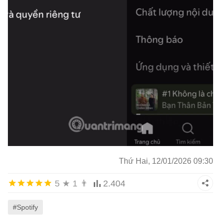
Thứ Hai, 12/01/2026 09:30
5
★
1
👨
2.404
#Spotify