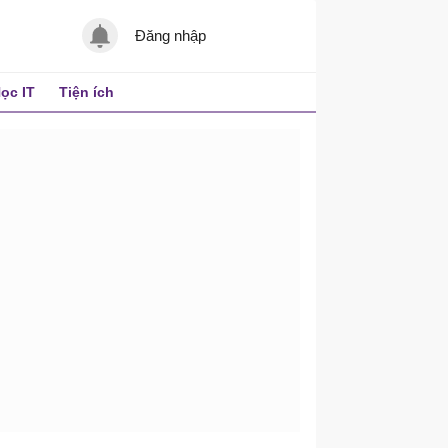
Đăng nhập
ọc IT
Tiện ích