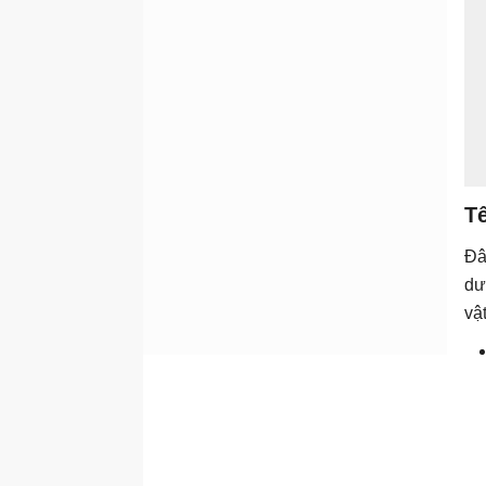
Tê
Đâ
dư
vậ