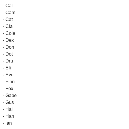
- Cal
- Cam
- Cat
- Cia
- Cole
- Dex
- Don
- Dot
- Dru
- Eli
- Eve
- Finn
- Fox
- Gabe
- Gus
- Hal
- Han
- Ian