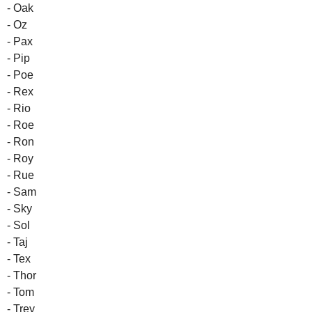
- Oak
- Oz
- Pax
- Pip
- Poe
- Rex
- Rio
- Roe
- Ron
- Roy
- Rue
- Sam
- Sky
- Sol
- Taj
- Tex
- Thor
- Tom
- Trey