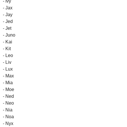
- Ivy
- Jax
- Jay
- Jed
- Jet
- Juno
- Kai
- Kit
- Leo
- Liv
- Lux
- Max
- Mia
- Moe
- Ned
- Neo
- Nia
- Noa
- Nyx