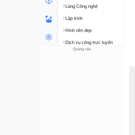
#
Làng Công nghệ
#
Lập trình
#
Hình nền đẹp
#
Dịch vụ công trực tuyến
#
Dịch vụ nhà mạng
#
Ví điện tử - Ngân hàng
#
Chụp ảnh - Quay phim
#
Raspberry Pi
#
Đồng hồ thông minh
#
Nền tảng Web