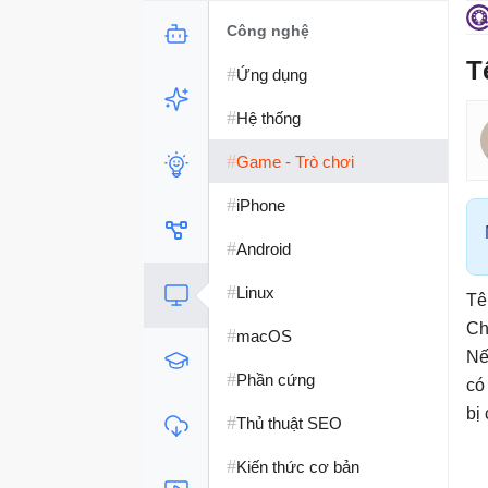
Công nghệ
T
#
Ứng dụng
#
Hệ thống
#
Game - Trò chơi
#
iPhone
#
Android
#
Linux
Tê
Ch
#
macOS
Nế
#
Phần cứng
có
bị
#
Thủ thuật SEO
#
Kiến thức cơ bản