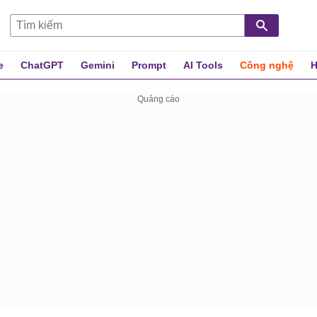
e
ChatGPT
Gemini
Prompt
AI Tools
Công nghệ
H