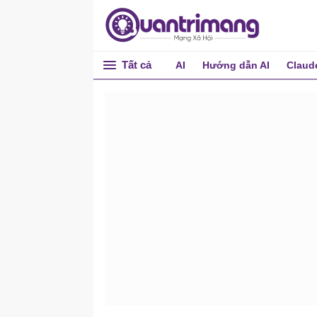
Tất cả
AI
Hướng dẫn AI
Claud