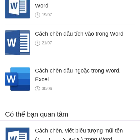
Word
19/07
Cách chèn dấu tích vào trong Word
21/07
Cách chèn dấu ngoặc trong Word,
Excel
30/06
Có thể bạn quan tâm
Cách chèn, viết biểu tượng mũi tên
(↑↓←↕↔→↘↗↙↖) trong Word