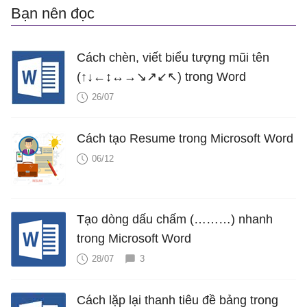
Bạn nên đọc
Cách chèn, viết biểu tượng mũi tên
(↑↓←↕↔→↘↗↙↖) trong Word
26/07
Cách tạo Resume trong Microsoft Word
06/12
Tạo dòng dấu chấm (………) nhanh
trong Microsoft Word
28/07
3
Cách lặp lại thanh tiêu đề bảng trong