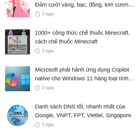
Đám cưới vàng, bạc, đồng, kim cương
là bao nhiêu năm?
3 ngày
1000+ công thức chế thuốc Minecraft,
cách chế thuốc Minecraft
3 ngày
Microsoft phát hành ứng dụng Copilot
native cho Windows 11 hàng loạt tính
năng mới Hữu Ích
3 ngày
Danh sách DNS tốt, nhanh nhất của
Google, VNPT, FPT, Viettel, Singapore
3 ngày