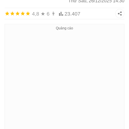
Thứ Sáu, 26/12/2025 14:30
4,8
★
6
👨
23.407