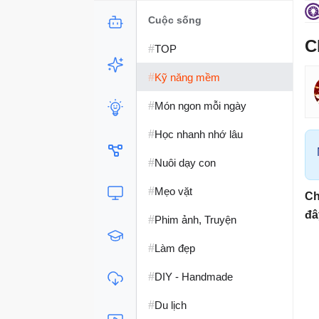
Cuộc sống
C
#
TOP
#
Kỹ năng mềm
#
Món ngon mỗi ngày
#
Học nhanh nhớ lâu
#
Nuôi dạy con
#
Mẹo vặt
Ch
đâ
#
Phim ảnh, Truyện
#
Làm đẹp
#
DIY - Handmade
#
Du lịch