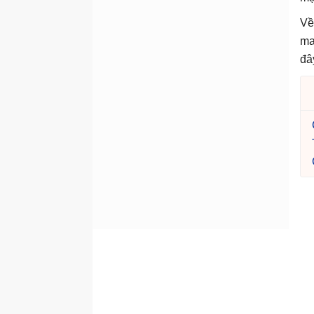
Về
ma
đâ