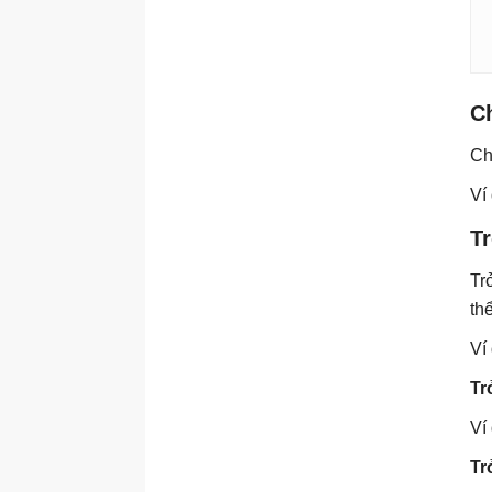
Ch
Ch
Ví
Tr
Tr
thể
Ví
Tr
Ví
Tr