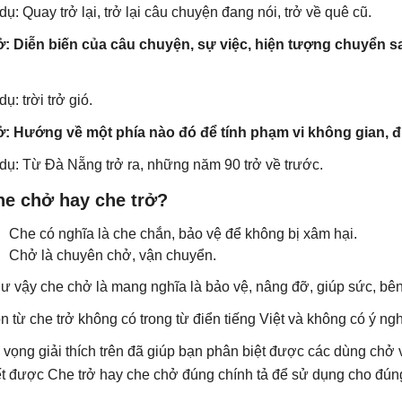
 dụ: Quay trở lại, trở lại câu chuyện đang nói, trở về quê cũ.
ở: Diễn biến của câu chuyện, sự việc, hiện tượng chuyển 
dụ: trời trở gió.
ở: Hướng về một phía nào đó để tính phạm vi không gian, địa
 dụ: Từ Đà Nẵng trở ra, những năm 90 trở về trước.
he chở hay che trở?
Che có nghĩa là che chắn, bảo vệ để không bị xâm hại.
Chở là chuyên chở, vận chuyển.
ư vậy che chở là mang nghĩa là bảo vệ, nâng đỡ, giúp sức, bên
n từ che trở không có trong từ điển tiếng Việt và không có ý nghĩ
 vọng giải thích trên đã giúp bạn phân biệt được các dùng chở 
ết được Che trở hay che chở đúng chính tả để sử dụng cho đúng 