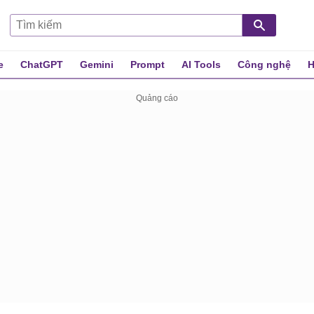
e
ChatGPT
Gemini
Prompt
AI Tools
Công nghệ
H