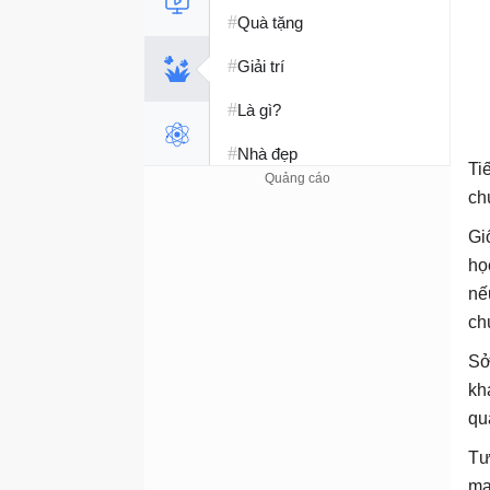
#
Quà tặng
#
Giải trí
#
Là gì?
#
Nhà đẹp
Ti
#
Tết 2026
ch
Gi
#
Kỹ năng sống
họ
nế
ch
Sở
kh
qu
Tư
mạ