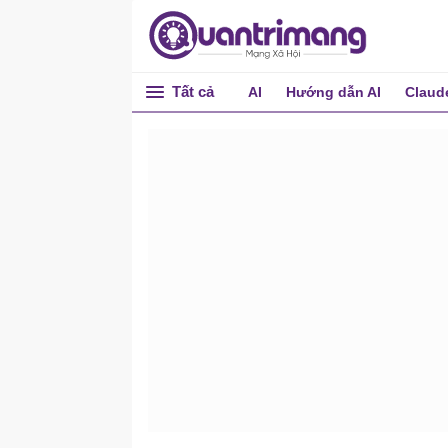
Tất cả
AI
Hướng dẫn AI
Claud