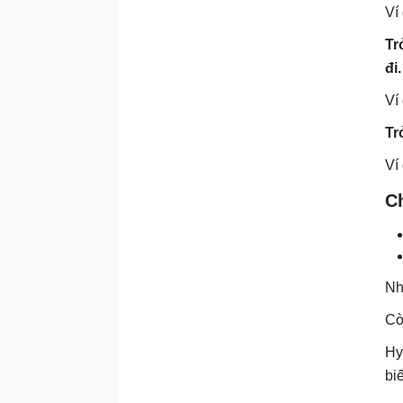
Ví
Tr
đi.
Ví 
Tr
Ví
C
Nh
Cò
Hy
bi