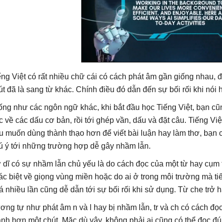
ếng Việt có rất nhiều chữ cái có cách phát âm gần giống nhau, 
út đã là sang từ khác. Chính điều đó dẫn đến sự bối rối khi nói 
ống như các ngôn ngữ khác, khi bắt đầu học Tiếng Việt, bạn cũ
c về các dấu cơ bản, rồi tới ghép vần, dấu và đặt câu. Tiếng Việ
u muốn dùng thành thạo hơn để viết bài luận hay làm thơ, bạn c
ú ý tới những trường hợp dễ gây nhầm lẫn.
 dĩ có sự nhầm lẫn chủ yếu là do cách đọc của một từ hay cụm 
ác biệt về giọng vùng miền hoặc do ai ở trong môi trường mà tiế
á nhiều lần cũng dễ dẫn tới sự bối rối khi sử dụng. Từ che trở h
ơng tự như phát âm n và l hay bị nhầm lẫn, tr và ch có cách đọ
nh hơn một chút. Mặc dù vậy, không phải ai cũng có thể đọc đú