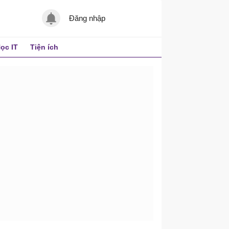
Đăng nhập
ọc IT
Tiện ích