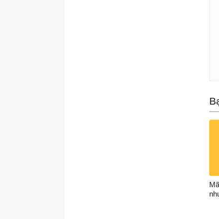
B
Mã
nh