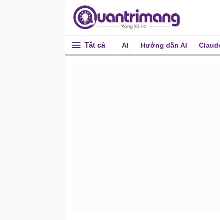
Tất cả
AI
Hướng dẫn AI
Claud