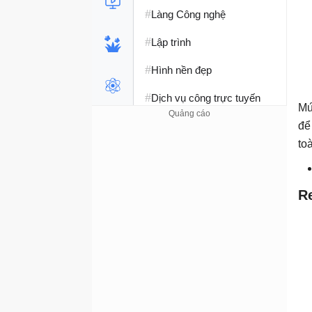
#
Làng Công nghệ
#
Lập trình
#
Hình nền đẹp
#
Dịch vụ công trực tuyến
Mứ
#
Dịch vụ nhà mạng
để
to
#
Ví điện tử - Ngân hàng
#
Chụp ảnh - Quay phim
R
#
Raspberry Pi
#
Đồng hồ thông minh
#
Nền tảng Web