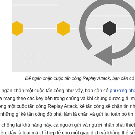
Để ngăn chặn cuộc tấn công Replay Attack, bạn cần c
 ngăn chặn một cuộc tấn công như vậy, bạn cần có
phương ph
a mang theo các key bên trong chúng và khi chúng được giải mã 
ong một cuộc tấn công Replay Attack, kẻ tấn công sẽ chặn tin nh
 những gì kẻ tấn công đó phải làm là chặn và gửi lại toàn bộ ti
 chống lại khả năng này, cả người gửi và người nhận phải thiế
iên, đây là loại mã chỉ hợp lệ cho một giao dịch và không thể sử