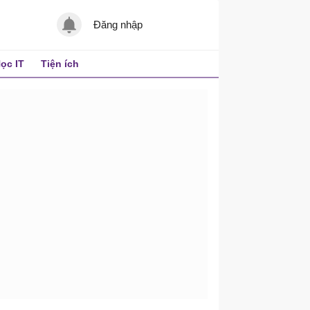
Đăng nhập
ọc IT
Tiện ích