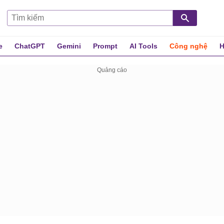
e
ChatGPT
Gemini
Prompt
AI Tools
Công nghệ
H