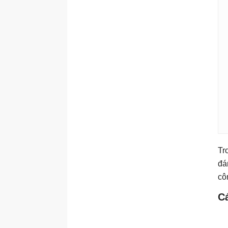
Tr
đá
cô
C