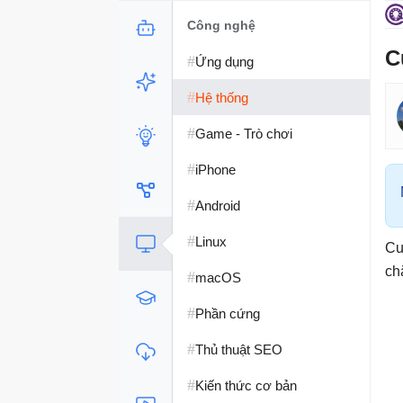
Công nghệ
C
#
Ứng dụng
#
Hệ thống
#
Game - Trò chơi
#
iPhone
#
Android
#
Linux
Cu
ch
#
macOS
#
Phần cứng
#
Thủ thuật SEO
#
Kiến thức cơ bản