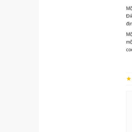
Mộ
Đi
đị
Mộ
mộ
co