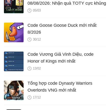
08/08/2026: Nhận quà TOTY cực khủng
05/03
Code Goose Goose Duck mới nhất
8/2026
30/12
Code Vương Giả Vinh Diệu, code
Honor of Kings mới nhất
13/02
Tổng hợp code Dynasty Warriors
Overlords VNG mới nhất
17/12