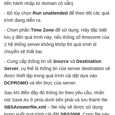
tiến hành nhập từ domain có sẵn).
- Bỏ tùy chọn
Run unattended
để theo dõi các quá
trình đang diễn ra.
- Chọn phần
Time Zone
để sử dụng. Hãy đặc biệt
lưu ý đến quá trình này, nếu thông số timezone của
2 hệ thống server không khớp thì quá trình di
chuyển sẽ thất bại.
- Cung cấp thông tin về
Source
và
Destination
Server
, cụ thể là thông tin của server destination sẽ
được thiết lập trong quá trình cài đặt dựa vào
DCPROMO
và tên thực của server.
Sau khi điền đầy đủ thông tin theo yêu cầu, nhấn
nút Save As ở phía dưới bên phải và lưu thành file
SBSAnswerfile.xml
– file này sẽ được sử dụng
trong suốt quá trình cài đặt
SBS2008
. Copy file này