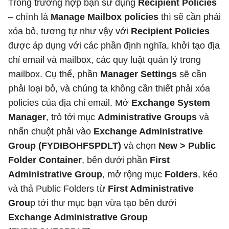
Trong trường hợp bạn sử dụng
Recipient Policies
– chính là
Manage Mailbox policies
thì sẽ cần phải
xóa bỏ, tương tự như vậy với
Recipient Policies
được áp dụng với các phần định nghĩa, khởi tạo địa
chỉ email và mailbox, các quy luật quản lý trong
mailbox. Cụ thể, phần
Manager Settings
sẽ cần
phải loại bỏ, và chúng ta không cần thiết phải xóa
policies của địa chỉ email. Mở
Exchange System
Manager
, trỏ tới mục
Administrative Groups
và
nhấn chuột phải vào
Exchange Administrative
Group (FYDIBOHFSPDLT)
và chọn
New > Public
Folder Container
, bên dưới phần
First
Administrative Group
, mở rộng mục
Folders
, kéo
và thả Public Folders từ
First Administrative
Grou
p tới thư mục bạn vừa tạo bên dưới
Exchange Administrative Group