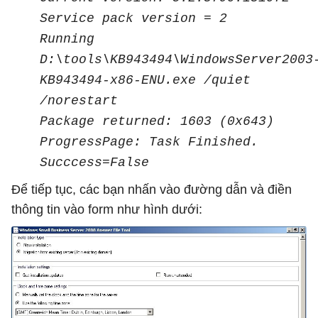
Service pack version = 2
Running
D:\tools\KB943494\WindowsServer2003
KB943494-x86-ENU.exe /quiet
/norestart
Package returned: 1603 (0x643)
ProgressPage: Task Finished.
Succcess=False
Để tiếp tục, các bạn nhấn vào đường dẫn và điền
thông tin vào form như hình dưới: