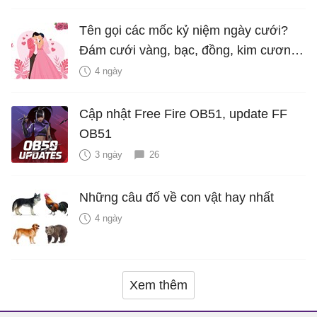
Tên gọi các mốc kỷ niệm ngày cưới?
Đám cưới vàng, bạc, đồng, kim cương
là bao nhiêu năm?
4 ngày
Cập nhật Free Fire OB51, update FF
OB51
3 ngày
26
Những câu đố về con vật hay nhất
4 ngày
Xem thêm