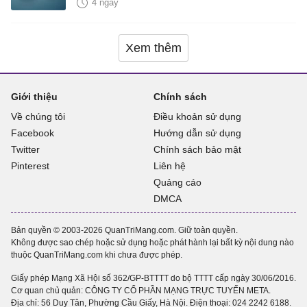
năng mới Hữu Ích
4 ngày
Xem thêm
Giới thiệu
Chính sách
Về chúng tôi
Điều khoản sử dụng
Facebook
Hướng dẫn sử dụng
Twitter
Chính sách bảo mật
Pinterest
Liên hệ
Quảng cáo
DMCA
Bản quyền © 2003-2026 QuanTriMang.com. Giữ toàn quyền.
Không được sao chép hoặc sử dụng hoặc phát hành lại bất kỳ nội dung nào
thuộc QuanTriMang.com khi chưa được phép.
Giấy phép Mạng Xã Hội số 362/GP-BTTTT do bộ TTTT cấp ngày 30/06/2016.
Cơ quan chủ quản: CÔNG TY CỔ PHẦN MẠNG TRỰC TUYẾN META.
Địa chỉ: 56 Duy Tân, Phường Cầu Giấy, Hà Nội. Điện thoại:
024 2242 6188
.