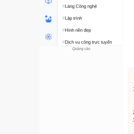
#
Làng Công nghệ
#
Lập trình
#
Hình nền đẹp
#
Dịch vụ công trực tuyến
#
Dịch vụ nhà mạng
#
Ví điện tử - Ngân hàng
#
Chụp ảnh - Quay phim
#
Raspberry Pi
#
Đồng hồ thông minh
#
Nền tảng Web