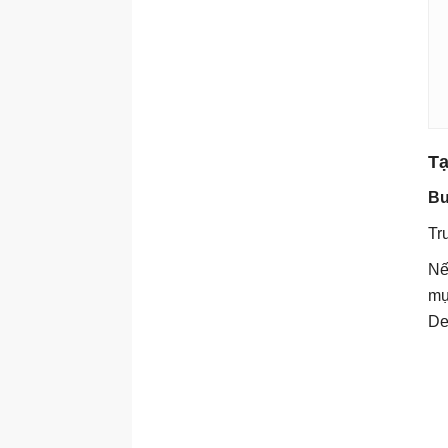
Tạ
Bư
Tr
Nế
mụ
De