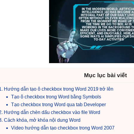
Mục lục bài viết
Hướng dẫn tạo ô checkbox trong Word 2019 trở lên
Tạo ô checkbox trong Word bằng Symbols
Tạo checkbox trong Word qua tab Developer
Hướng dẫn chèn dấu checkbox vào file Word
Cách khóa, mở khóa nội dung Word
Video hướng dẫn tạo checkbox trong Word 2007