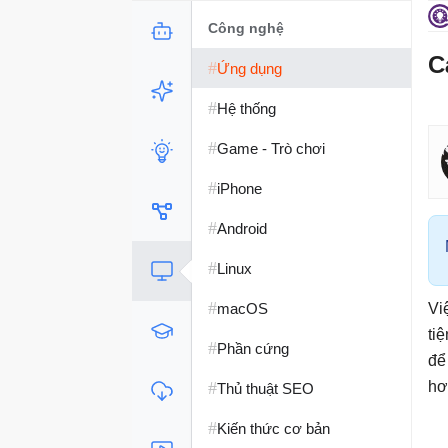
Công nghệ
C
#
Ứng dụng
#
Hệ thống
#
Game - Trò chơi
#
iPhone
#
Android
#
Linux
#
macOS
Vi
ti
#
Phần cứng
để
#
hơ
Thủ thuật SEO
#
Kiến thức cơ bản