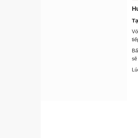
H
Tạ
Vớ
ti
Bấ
sẽ
Lú