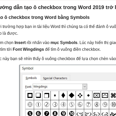
ướng dẫn tạo ô checkbox trong Word 2019 trở 
o ô checkbox trong Word bằng Symbols
i trường hợp bạn in tài liệu Word thì chúng ta có thể đánh ô vu
ếp là được.
m chọn
Insert
rồi nhấn vào
mục Symbols
. Lúc này hiển thị gi
 tìm tới
Font Wingdings
để tìm ô vuông điền checkbox.
c này bạn sẽ nhìn thấy ô vuông checkbox để lựa chọn chèn vào 