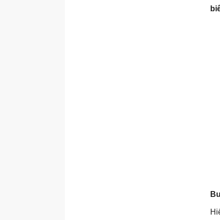
bi
Bư
Hi