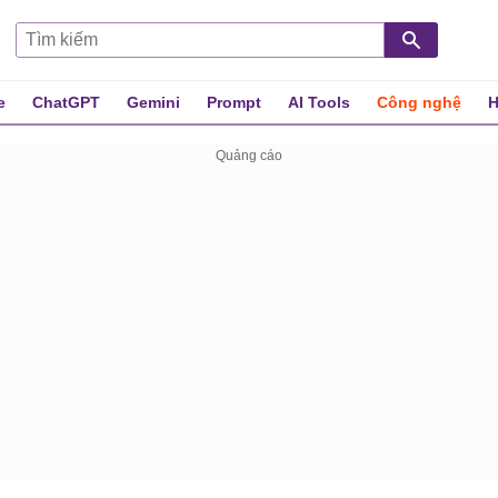
e
ChatGPT
Gemini
Prompt
AI Tools
Công nghệ
H