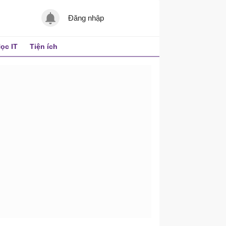
Đăng nhập
ọc IT
Tiện ích