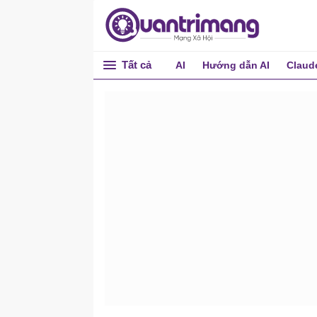
Tất cả
AI
Hướng dẫn AI
Claud