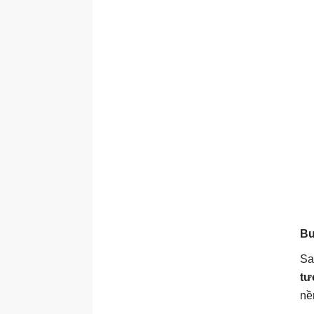
Bư
Sa
tư
nề