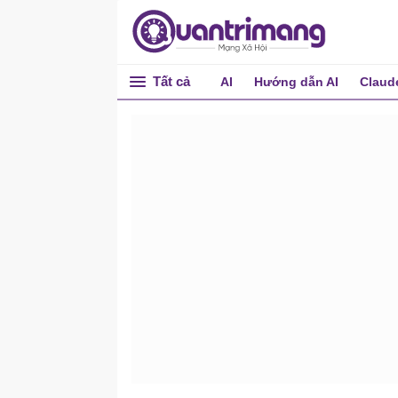
Tất cả
AI
Hướng dẫn AI
Claud