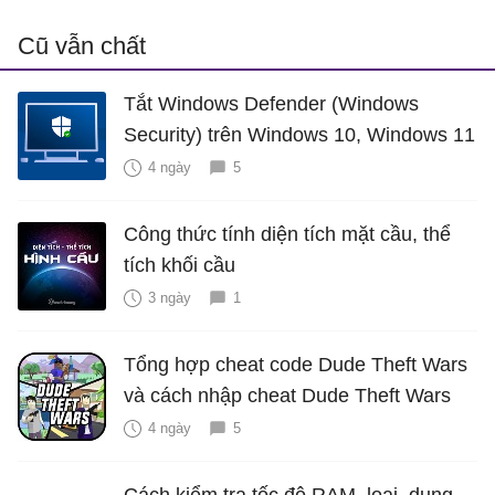
Cũ vẫn chất
Tắt Windows Defender (Windows
Security) trên Windows 10, Windows 11
4 ngày
5
Công thức tính diện tích mặt cầu, thể
tích khối cầu
3 ngày
1
Tổng hợp cheat code Dude Theft Wars
và cách nhập cheat Dude Theft Wars
4 ngày
5
Cách kiểm tra tốc độ RAM, loại, dung