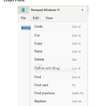
chọn Font
.