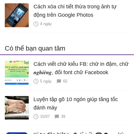
Cách xóa chi tiết thừa trong ảnh tự
động trên Google Photos
4 ngày
Có thể bạn quan tâm
Cách viết chữ kiểu FB: chữ in đậm, chữ
𝒏𝒈𝒉𝒊𝒆̂𝒏𝒈, đổi font chữ Facebook
5 ngày
65
Luyện tập gõ 10 ngón giúp tăng tốc
đánh máy
15/07
39