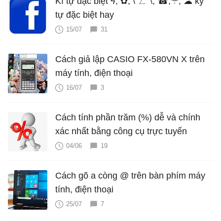
Kí tự đặc biệt ϟ, ✿, \˚ㄥ˚\, ☎,☂, ☁ ký
tự đặc biệt hay
15/07
31
Cách giả lập CASIO FX-580VN X trên
máy tính, điện thoại
16/07
3
Cách tính phần trăm (%) dễ và chính
xác nhất bằng công cụ trực tuyến
04/06
19
Cách gõ a còng @ trên bàn phím máy
tính, điện thoại
25/07
7