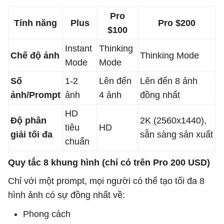
Pro
Tính năng
Plus
Pro $200
$100
Instant
Thinking
Chế độ ảnh
Thinking Mode
Mode
Mode
Số
1-2
Lên đến
Lên đến 8 ảnh
ảnh/Prompt
ảnh
4 ảnh
đồng nhất
HD
Độ phân
2K (2560x1440),
tiêu
HD
giải tối đa
sẵn sàng sản xuất
chuẩn
Quy tắc 8 khung hình (chỉ có trên Pro 200 USD)
Chỉ với một prompt, mọi người có thể tạo tối đa 8
hình ảnh có sự đồng nhất về:
Phong cách