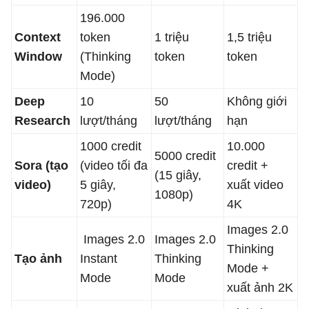
196.000
Context
token
1 triệu
1,5 triệu
Window
(Thinking
token
token
Mode)
Deep
10
50
Không giới
Research
lượt/tháng
lượt/tháng
hạn
1000 credit
10.000
5000 credit
Sora (tạo
(video tối đa
credit +
(15 giây,
video)
5 giây,
xuất video
1080p)
720p)
4K
Images 2.0
Images 2.0
Images 2.0
Thinking
Tạo ảnh
Instant
Thinking
Mode +
Mode
Mode
xuất ảnh 2K