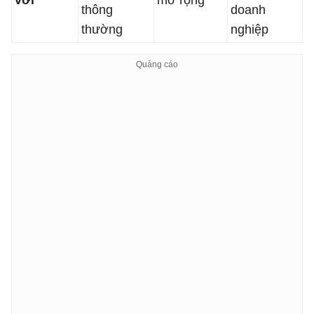
với
mở rộng
thông
doanh
thường
nghiệp