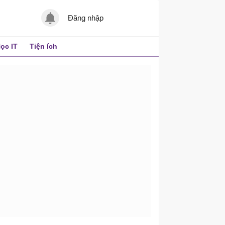
Đăng nhập
ọc IT
Tiện ích