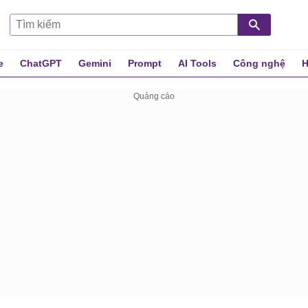
e
ChatGPT
Gemini
Prompt
AI Tools
Công nghệ
H