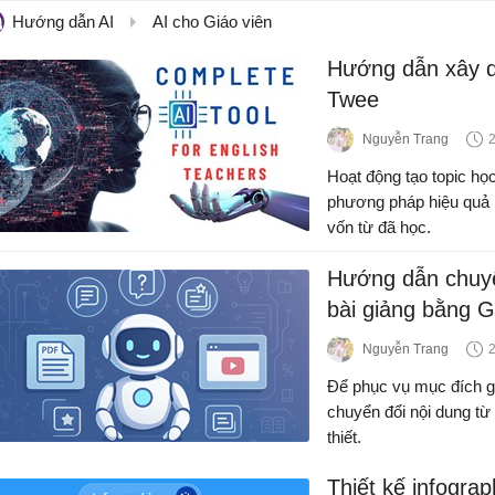
Hướng dẫn AI
AI cho Giáo viên
Hướng dẫn xây d
Twee
Nguyễn Trang
Hoạt động tạo topic họ
phương pháp hiệu quả 
vốn từ đã học.
Hướng dẫn chuyển
bài giảng bằng G
Nguyễn Trang
Để phục vụ mục đích gi
chuyển đổi nội dung từ 
thiết.
Thiết kế infogra