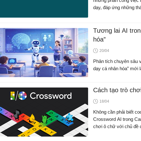
những phần công việc t
dạy, đáp ứng những th
học sinh.
Tương lai AI tro
hóa”
20/04
Phân tích chuyên sâu về
dạy cá nhân hóa” mới l
Cách tạo trò chơ
18/04
Không cần phải biết co
Crossword AI trong Can
chơi ô chữ với chủ đề 