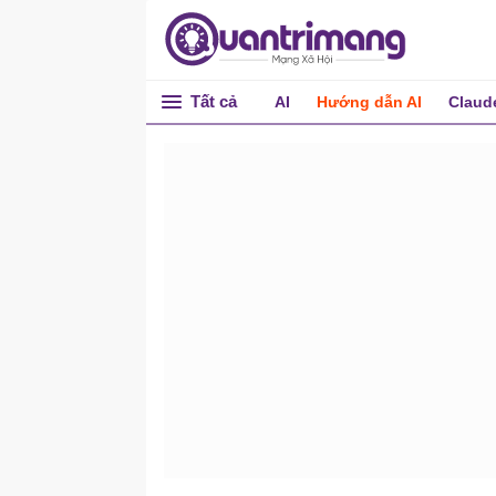
Tất cả
AI
Hướng dẫn AI
Claud