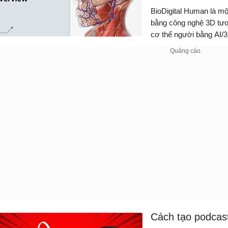
BioDigital Human là mộ
bằng công nghệ 3D tươ
cơ thể người bằng AI/3
khoa hoặc muốn tích h
Cách tạo podcast