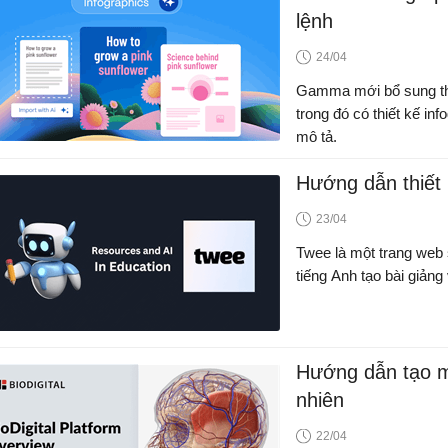
lệnh
24/04
Gamma mới bổ sung thê
trong đó có thiết kế in
mô tả.
Hướng dẫn thiết 
23/04
Twee là một trang web s
tiếng Anh tạo bài giảng
Hướng dẫn tạo m
nhiên
22/04