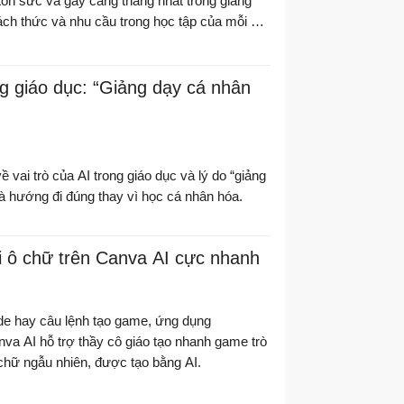
ốn sức và gây căng thẳng nhất trong giảng
ách thức và nhu cầu trong học tập của mỗi em
ng giáo dục: “Giảng dạy cá nhân
 vai trò của AI trong giáo dục và lý do “giảng
à hướng đi đúng thay vì học cá nhân hóa.
i ô chữ trên Canva AI cực nhanh
de hay câu lệnh tạo game, ứng dụng
va AI hỗ trợ thầy cô giáo tạo nhanh game trò
chữ ngẫu nhiên, được tạo bằng AI.