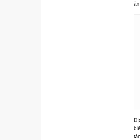
ản
Dị
bi
tả