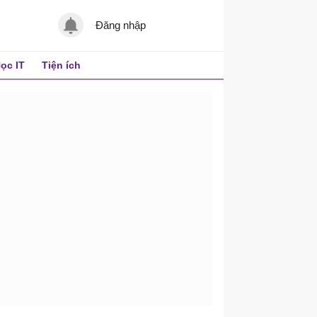
Đăng nhập
ọc IT
Tiện ích