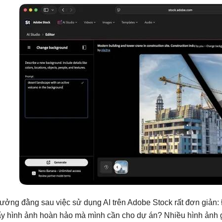
tưởng đằng sau việc sử dụng AI trên Adobe Stock rất đơn giản: 
ấy hình ảnh hoàn hảo mà mình cần cho dự án? Nhiều hình ảnh 