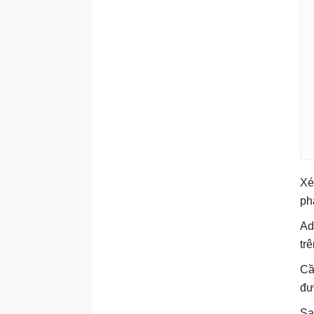
Xé
ph
Ad
tr
Cầ
đư
Sa