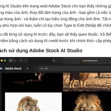
ng AI Studio trên trang web Adobe Stock cho bạn thấy những gì
ng màu của ảnh, thay đổi tâm trạng của ảnh - bao gồm cả việc 
 ai trong ảnh - và thậm chí tạo hiệu ứng động cho ảnh tĩnh. Tất 
y phù hợp với bạn, luôn có tùy chọn Type to Edit (Nhập để chỉn
u đã từng sử dụng AI trước đây, bạn sẽ thấy quen thuộc. Và điể
hiệm bằng cách sử dụng AI credit trước khi chính thức cấp phép
ách sử dụng Adobe Stock AI Studio