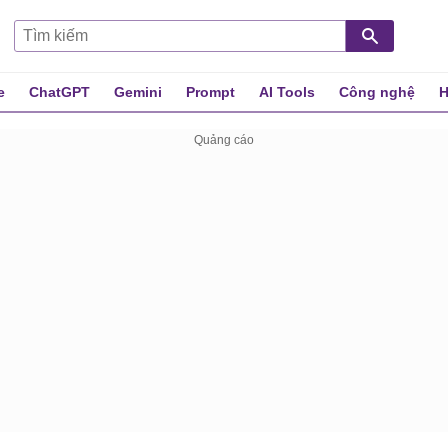
e
ChatGPT
Gemini
Prompt
AI Tools
Công nghệ
H