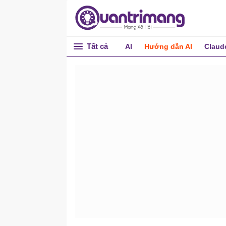
Tất cả
AI
Hướng dẫn AI
Claud