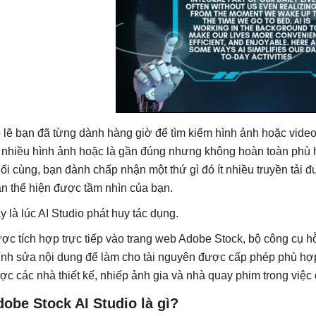
 lẽ bạn đã từng dành hàng giờ để tìm kiếm hình ảnh hoặc vide
t nhiều hình ảnh hoặc là gần đúng nhưng không hoàn toàn phù 
ối cùng, bạn đành chấp nhận một thứ gì đó ít nhiều truyền tải 
àn thể hiện được tầm nhìn của bạn.
y là lúc AI Studio phát huy tác dụng.
ợc tích hợp trực tiếp vào trang web Adobe Stock, bộ công cụ hỗ
ỉnh sửa nội dung để làm cho tài nguyên được cấp phép phù hợp
ợc các nhà thiết kế, nhiếp ảnh gia và nhà quay phim trong việc đ
obe Stock AI Studio là gì?