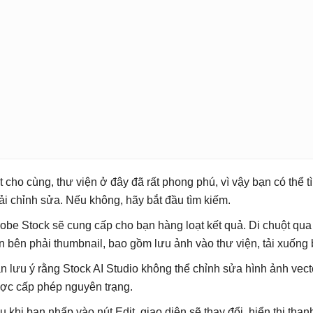
t cho cùng, thư viện ở đây đã rất phong phú, vì vậy bạn có thể
ải chỉnh sửa. Nếu không, hãy bắt đầu tìm kiếm.
obe Stock sẽ cung cấp cho bạn hàng loạt kết quả. Di chuột qua
ên bên phải thumbnail, bao gồm lưu ảnh vào thư viện, tải xuống
n lưu ý rằng Stock AI Studio không thể chỉnh sửa hình ảnh vect
ợc cấp phép nguyên trạng.
u khi bạn nhấp vào nút Edit, giao diện sẽ thay đổi, hiển thị than