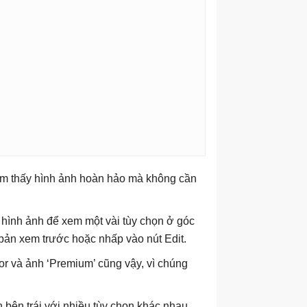
 tìm thấy hình ảnh hoàn hảo mà không cần
 hình ảnh để xem một vài tùy chọn ở góc
 bản xem trước hoặc nhấp vào nút Edit.
or và ảnh ‘Premium’ cũng vậy, vì chúng
h bên trái với nhiều tùy chọn khác nhau.