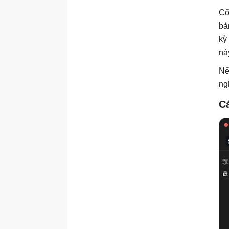
Cổ
bả
kỳ
nà
Nế
ng
C