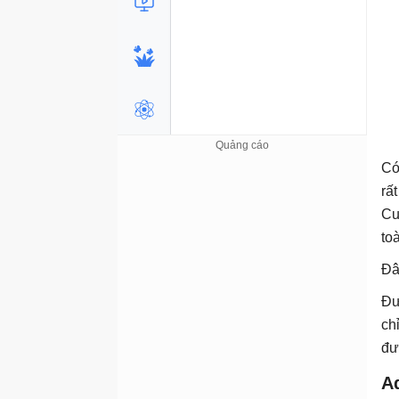
Có
rấ
Cu
to
Đâ
Đư
ch
đư
Ad