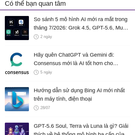
Có thể bạn quan tâm
So sánh 5 mô hình AI mới ra mắt trong
tháng 7/2026: Grok 4.5, GPT-5.6, Muse
Spark 1.1, Inkling và Kimi K3
2 ngày
Hãy quên ChatGPT và Gemini đi:
Consensus mới là AI tốt hơn cho
nghiên cứu!
5 ngày
Hướng dẫn sử dụng Bing AI mới nhất
trên máy tính, điện thoại
28/07
GPT-5.6 Soul, Terra và Luna là gì? Giải
thích về hệ thống mô hình ba cấp của