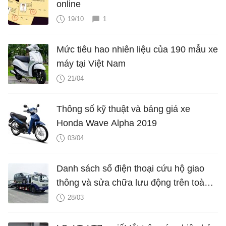
online
19/10
1
Mức tiêu hao nhiên liệu của 190 mẫu xe
máy tại Việt Nam
21/04
Thông số kỹ thuật và bảng giá xe
Honda Wave Alpha 2019
03/04
Danh sách số điện thoại cứu hộ giao
thông và sửa chữa lưu động trên toàn
quốc
28/03