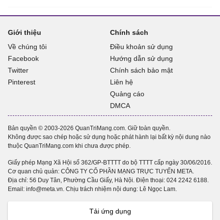
Giới thiệu
Chính sách
Về chúng tôi
Điều khoản sử dụng
Facebook
Hướng dẫn sử dụng
Twitter
Chính sách bảo mật
Pinterest
Liên hệ
Quảng cáo
DMCA
Bản quyền © 2003-2026 QuanTriMang.com. Giữ toàn quyền.
Không được sao chép hoặc sử dụng hoặc phát hành lại bất kỳ nội dung nào
thuộc QuanTriMang.com khi chưa được phép.
Giấy phép Mạng Xã Hội số 362/GP-BTTTT do bộ TTTT cấp ngày 30/06/2016.
Cơ quan chủ quản: CÔNG TY CỔ PHẦN MẠNG TRỰC TUYẾN META.
Địa chỉ: 56 Duy Tân, Phường Cầu Giấy, Hà Nội. Điện thoại:
024 2242 6188
.
Email: info@meta.vn. Chịu trách nhiệm nội dung: Lê Ngọc Lam.
Tải ứng dụng