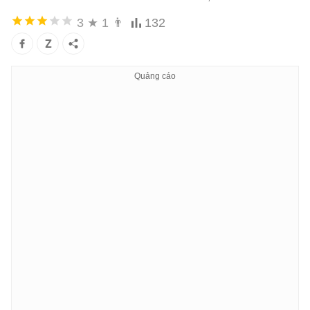
3
★
1
👨
132