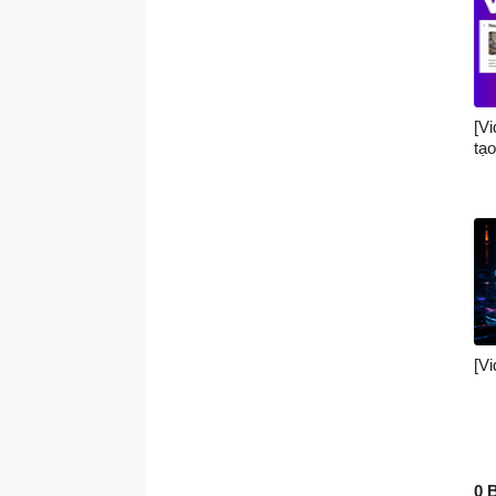
[V
tạ
[V
0 