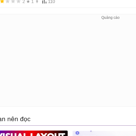
2
★
1
👨
110
ạn nên đọc