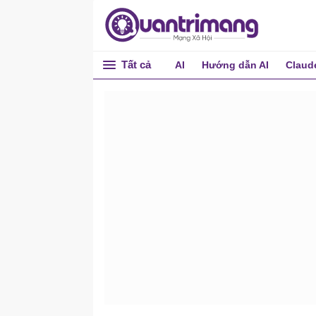
Tất cả
AI
Hướng dẫn AI
Claud