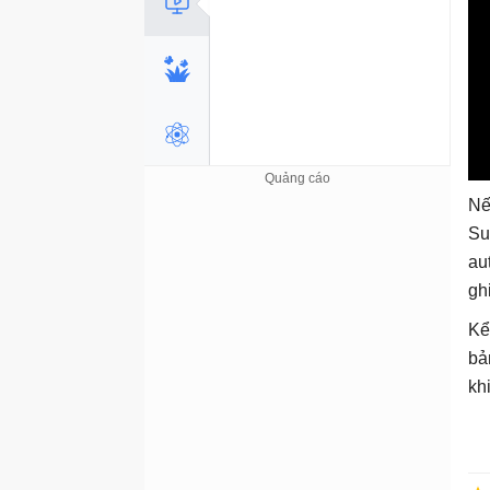
Nế
Su
au
gh
Kể
bả
kh