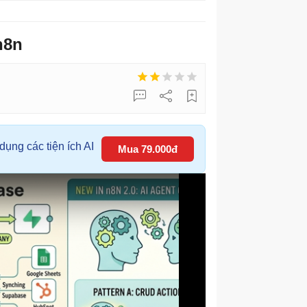
n8n
ụng các tiện ích AI
Mua 79.000đ