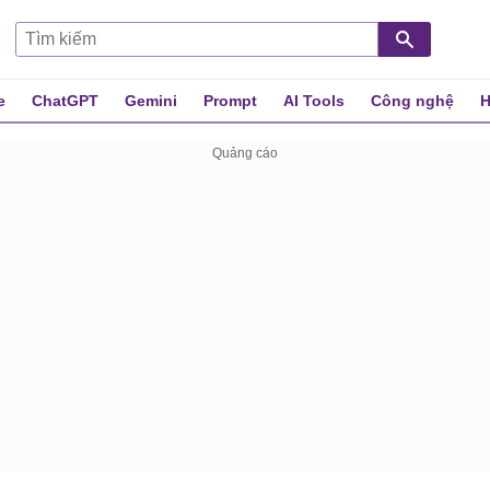
e
ChatGPT
Gemini
Prompt
AI Tools
Công nghệ
H