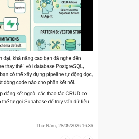
n đại, khả năng cao bạn đã nghe đến
e thay thế" với database PostgreSQL,
, bạn có thể xây dựng pipeline tự động đọc,
ột dòng code nào cho phần kết nối.
ấp đáng kể: ngoài các thao tác CRUD cơ
ó thể tự gọi Supabase để truy vấn dữ liệu
Thứ Năm, 28/05/2026 16:36