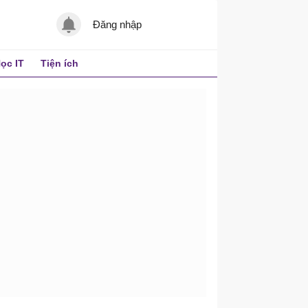
Đăng nhập
ọc IT
Tiện ích