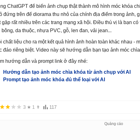
ng ChatGPT để biến ảnh chụp thật thành mô hình móc khóa chibi
ỏ đứng trên đế diorama thu nhỏ của chính địa điểm trong ảnh, 
t gặp rất nhiều trên các trang mạng xã hội. Điều thú vị là bạn c
i bông, da thuộc, nhựa PVC, gỗ, len đan, vải jean...
i chất liệu cho ra một kết quả hình ảnh hoàn toàn khác nhau - 
c đáo riêng biệt. Video này sẽ hướng dẫn bạn tạo ảnh móc chìa
m hướng dẫn và prompt link ở đây nhé:
Hướng dẫn tạo ảnh móc chìa khóa từ ảnh chụp với AI
Prompt tạo ảnh móc khóa đủ thể loại với AI
3
★
1
👨
117