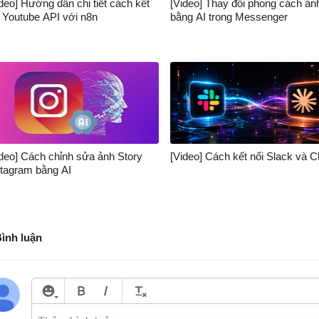
deo] Hướng dẫn chi tiết cách kết
[Video] Thay đổi phong cách ản
i Youtube API với n8n
bằng AI trong Messenger
ideo] Cách chỉnh sửa ảnh Story
[Video] Cách kết nối Slack và C
stagram bằng AI
Bình luận