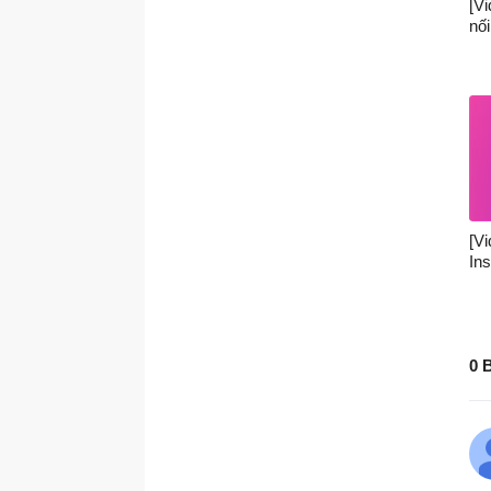
[Vi
nố
[V
In
0 