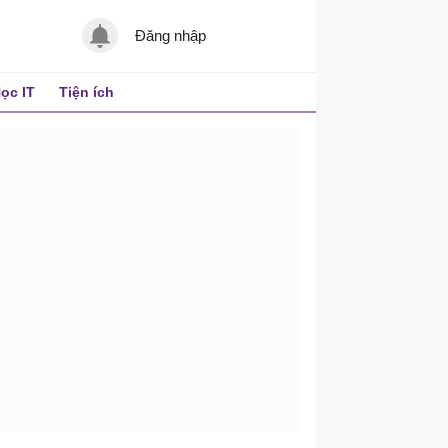
Đăng nhập
ọc IT
Tiện ích