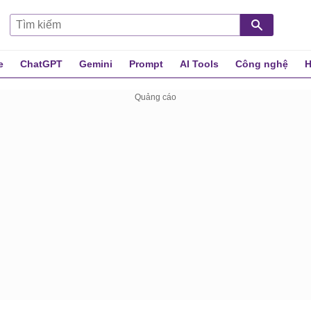
e
ChatGPT
Gemini
Prompt
AI Tools
Công nghệ
H