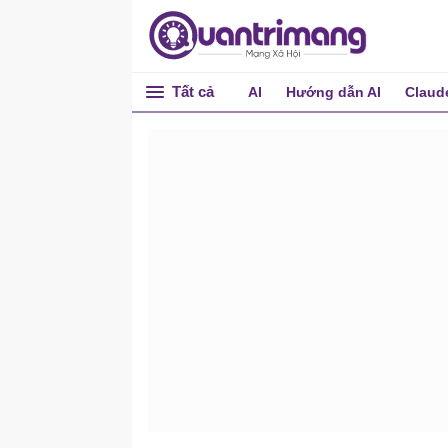
Tất cả
AI
Hướng dẫn AI
Claud