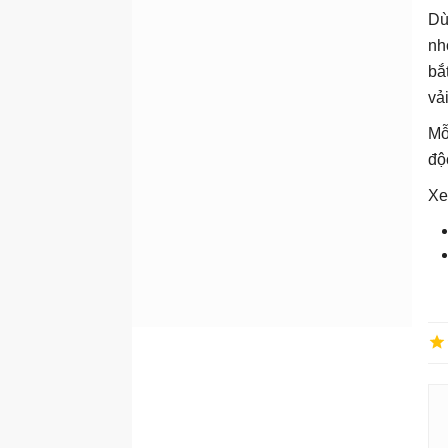
Dù
nh
bắ
vả
Mỗ
độ
Xe