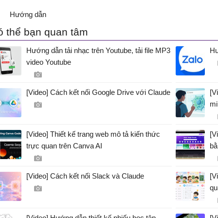
Hướng dẫn
ó thể bạn quan tâm
Hướng dẫn tải nhạc trên Youtube, tải file MP3
Hư
video Youtube
[Video] Cách kết nối Google Drive với Claude
[V
mi
[Video] Thiết kế trang web mô tả kiến thức
[V
trực quan trên Canva AI
bằ
[Video] Cách kết nối Slack và Claude
[V
qu
[Video] Hướng dẫn thiết kế phiếu học tập
[V