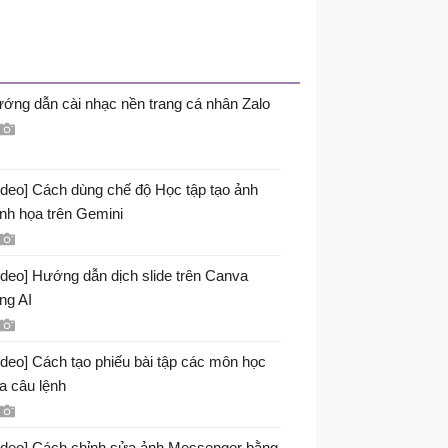
ớng dẫn cài nhạc nền trang cá nhân Zalo
ideo] Cách dùng chế độ Học tập tạo ảnh
nh họa trên Gemini
ideo] Hướng dẫn dịch slide trên Canva
ng AI
ideo] Cách tạo phiếu bài tập các môn học
a câu lệnh
ideo] Cách chỉnh sửa ảnh Messenger bằng