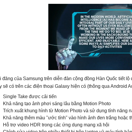
i đăng của Samsung trên diễn đàn cộng đồng Hàn Quốc tiết lộ
y sẽ có trên các điện thoại Galaxy hiện có (thông qua Android Au
Single Take được cải tiến
Khả năng tạo ảnh phơi sáng lâu bằng Motion Photo
Trích xuất khung hình từ Motion Photo và sử dụng tính năng 
Khả năng thêm màu "ước tính" vào hình ảnh đen trắng hoặc 
Hỗ trợ video HDR trong các ứng dụng mạng xã hội
Chỉnh sửa video trên nhiều thiết bị trên laptop và máy tính b