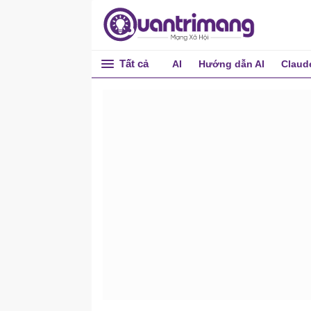
Tất cả
AI
Hướng dẫn AI
Claud