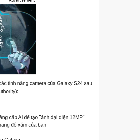
Advertisement
 các tính năng camera của Galaxy S24 sau
thority):
nâng cấp AI để tạo "ảnh đại diện 12MP"
thang độ xám của bạn
ảng Galaxy