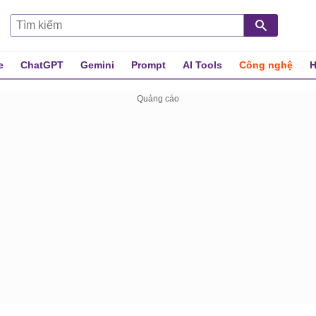
e
ChatGPT
Gemini
Prompt
AI Tools
Công nghệ
H