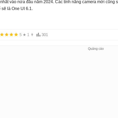
t nhất vào nửa đầu năm 2024. Các tính năng camera mới cũng s
ể sẽ là One UI 6.1.
5
★
1
👨
301