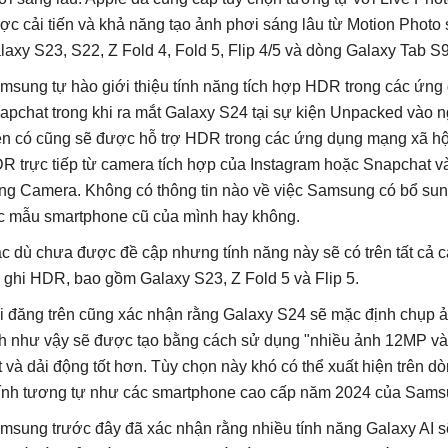
ợc cải tiến và khả năng tạo ảnh phơi sáng lâu từ Motion Photo
laxy S23, S22, Z Fold 4, Fold 5, Flip 4/5 và dòng Galaxy Tab S9
msung tự hào giới thiệu tính năng tích hợp HDR trong các ứng
apchat trong khi ra mắt Galaxy S24 tại sự kiện Unpacked vào n
ện có cũng sẽ được hỗ trợ HDR trong các ứng dụng mạng xã hộ
R trực tiếp từ camera tích hợp của Instagram hoặc Snapchat 
ng Camera. Không có thông tin nào về việc Samsung có bổ sung
c mẫu smartphone cũ của mình hay không.
c dù chưa được đề cập nhưng tính năng này sẽ có trên tất cả c
ợ ghi HDR, bao gồm Galaxy S23, Z Fold 5 và Flip 5.
i đăng trên cũng xác nhận rằng Galaxy S24 sẽ mặc định chụp
h như vậy sẽ được tạo bằng cách sử dụng "nhiều ảnh 12MP và (
t và dải động tốt hơn. Tùy chọn này khó có thể xuất hiện trên
ính tương tự như các smartphone cao cấp năm 2024 của Sams
msung trước đây đã xác nhận rằng nhiều tính năng Galaxy AI s