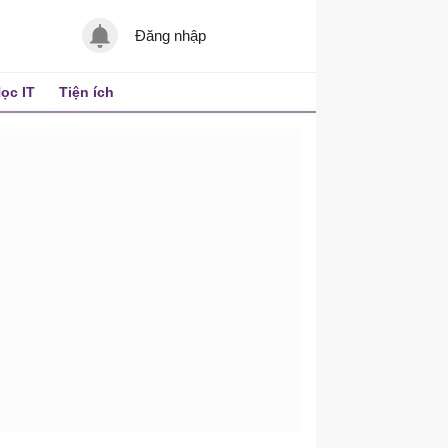
Đăng nhập
ọc IT
Tiện ích