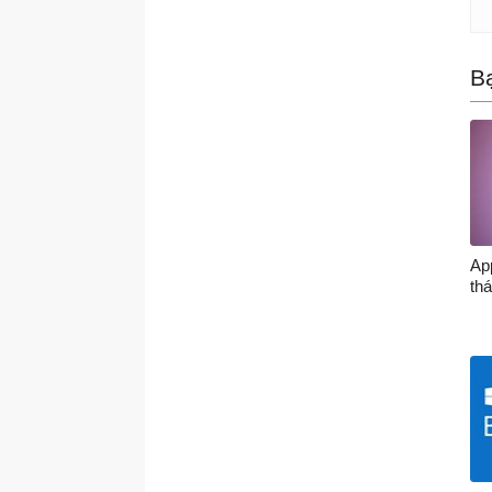
B
App
th