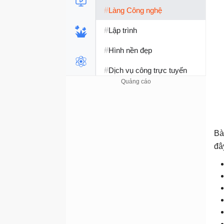
#
Làng Công nghệ
#
Lập trình
#
Hình nền đẹp
#
Dịch vụ công trực tuyến
#
Dịch vụ nhà mạng
#
Ví điện tử - Ngân hàng
#
Chụp ảnh - Quay phim
Bà
đâ
#
Raspberry Pi
#
Đồng hồ thông minh
#
Nền tảng Web