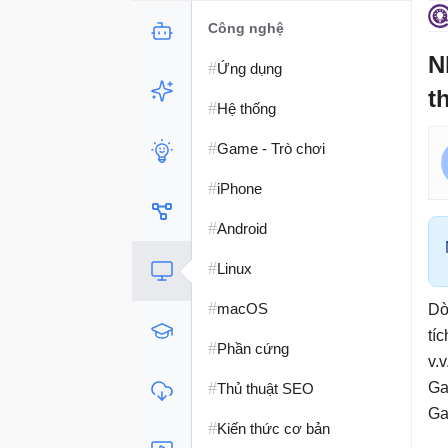
Công nghệ
N
#
Ứng dụng
t
#
Hệ thống
#
Game - Trò chơi
#
iPhone
#
Android
#
Linux
#
macOS
Dò
tí
#
Phần cứng
v.
#
Ga
Thủ thuật SEO
Ga
#
Kiến thức cơ bản