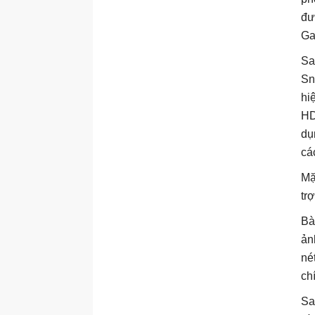
đư
Ga
Sa
Sn
hi
HD
dụ
cá
Mặ
tr
Bà
ản
né
ch
Sa