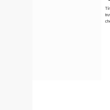
Tí
tr
ch