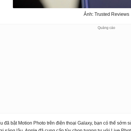
Ảnh: Trusted Reviews
u đã bật Motion Photo trên điện thoại Galaxy, bạn có thể sớm 
ơi sáng lâu. Apple đã cung cấp tùy chọn tương tự với Live Phot