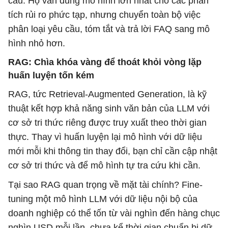
cầu. Họ vẫn dùng mô hình lớn nhất cho các phân
tích rủi ro phức tạp, nhưng chuyển toàn bộ việc
phân loại yêu cầu, tóm tắt và trả lời FAQ sang mô
hình nhỏ hơn.
RAG: Chìa khóa vàng để thoát khỏi vòng lặp
huấn luyện tốn kém
RAG, tức Retrieval-Augmented Generation, là kỹ
thuật kết hợp khả năng sinh văn bản của LLM với
cơ sở tri thức riêng được truy xuất theo thời gian
thực. Thay vì huấn luyện lại mô hình với dữ liệu
mới mỗi khi thông tin thay đổi, bạn chỉ cần cập nhật
cơ sở tri thức và để mô hình tự tra cứu khi cần.
Tại sao RAG quan trọng về mặt tài chính? Fine-
tuning một mô hình LLM với dữ liệu nội bộ của
doanh nghiệp có thể tốn từ vài nghìn đến hàng chục
nghìn USD mỗi lần, chưa kể thời gian chuẩn bị dữ