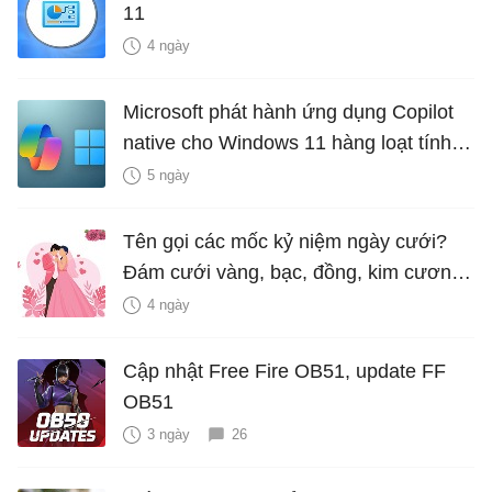
11
4 ngày
Microsoft phát hành ứng dụng Copilot
native cho Windows 11 hàng loạt tính
năng mới Hữu Ích
5 ngày
Tên gọi các mốc kỷ niệm ngày cưới?
Đám cưới vàng, bạc, đồng, kim cương
là bao nhiêu năm?
4 ngày
Cập nhật Free Fire OB51, update FF
OB51
3 ngày
26