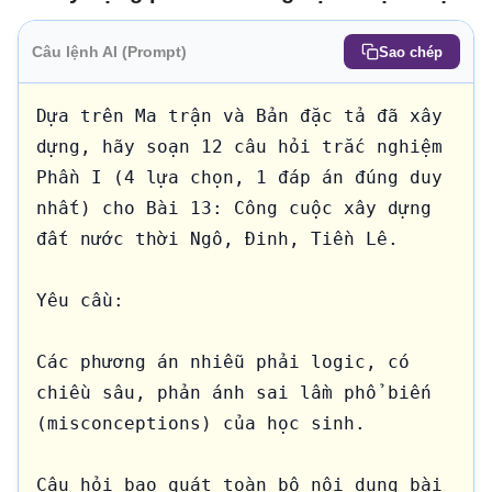
Câu lệnh AI (Prompt)
Sao chép
Dựa trên Ma trận và Bản đặc tả đã xây 
dựng, hãy soạn 12 câu hỏi trắc nghiệm 
Phần I (4 lựa chọn, 1 đáp án đúng duy 
nhất) cho Bài 13: Công cuộc xây dựng 
đất nước thời Ngô, Đinh, Tiền Lê.

Yêu cầu:

Các phương án nhiễu phải logic, có 
chiều sâu, phản ánh sai lầm phổ biến 
(misconceptions) của học sinh.

Câu hỏi bao quát toàn bộ nội dung bài 