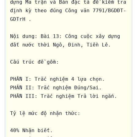
dựng Ma trận và Bản đặc tả đề kiểm tra 
định kỳ theo đúng Công văn 7791/BGDĐT-
GDTrH .

Nội dung: Bài 13: Công cuộc xây dựng 
đất nước thời Ngô, Đinh, Tiền Lê.

Cấu trúc đề gồm:

PHẦN I: Trắc nghiệm 4 lựa chọn.

PHẦN II: Trắc nghiệm Đúng/Sai.

PHẦN III: Trắc nghiệm Trả lời ngắn.

Tỷ lệ mức độ nhận thức:

40% Nhận biết.
