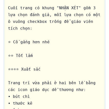
Cuối trang có khung "NHẬN XÉT" gồm 3 
lựa chọn đánh giá, mỗi lựa chọn có một 
ô vuông checkbox trống để giáo viên 
tích chọn:

⭐ Cố gắng hơn nhé

⭐⭐ Tốt lắm

⭐⭐⭐⭐ Xuất sắc

Trang trí vừa phải ở hai bên lề bằng 
các icon giáo dục dễ thương như:

• bút chì

• thước kẻ
