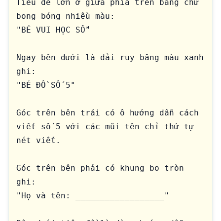
Tiêu đề lớn ở giữa phía trên bằng chữ 
bong bóng nhiều màu:

"BÉ VUI HỌC SỐ"

Ngay bên dưới là dải ruy băng màu xanh 
ghi:

"BÉ ĐỒ SỐ 5"

Góc trên bên trái có ô hướng dẫn cách 
viết số 5 với các mũi tên chỉ thứ tự 
nét viết.

Góc trên bên phải có khung bo tròn 
ghi:

"Họ và tên: __________________"
