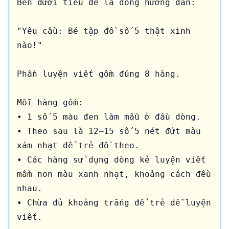
Bên dưới tiêu đề là dòng hướng dẫn:

"Yêu cầu: Bé tập đồ số 5 thật xinh 
nào!"

Phần luyện viết gồm đúng 8 hàng.

Mỗi hàng gồm:

• 1 số 5 màu đen làm mẫu ở đầu dòng.

• Theo sau là 12–15 số 5 nét đứt màu 
xám nhạt để trẻ đồ theo.

• Các hàng sử dụng dòng kẻ luyện viết 
mầm non màu xanh nhạt, khoảng cách đều 
nhau.

• Chừa đủ khoảng trắng để trẻ dễ luyện 
viết.
