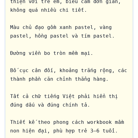
thiện với trẻ em, biểu cảm đơn giản, 
không quá nhiều chi tiết.

Màu chủ đạo gồm xanh pastel, vàng 
pastel, hồng pastel và tím pastel.

Đường viền bo tròn mềm mại.

Bố cục cân đối, khoảng trắng rộng, các 
thành phần căn chỉnh thẳng hàng.

Tất cả chữ tiếng Việt phải hiển thị 
đúng dấu và đúng chính tả.

Thiết kế theo phong cách workbook mầm 
non hiện đại, phù hợp trẻ 3–6 tuổi.
