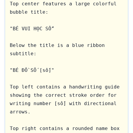
Top center features a large colorful 
bubble title:

"BÉ VUI HỌC SỐ"

Below the title is a blue ribbon 
subtitle:

"BÉ ĐỒ SỐ [số]"

Top left contains a handwriting guide 
showing the correct stroke order for 
writing number [số] with directional 
arrows.

Top right contains a rounded name box 