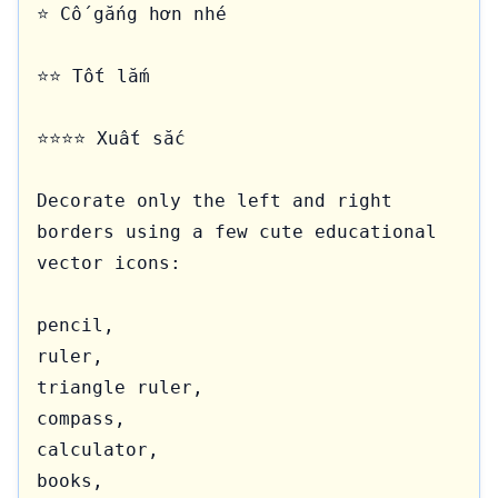
⭐ Cố gắng hơn nhé

⭐⭐ Tốt lắm

⭐⭐⭐⭐ Xuất sắc

Decorate only the left and right 
borders using a few cute educational 
vector icons:

pencil,

ruler,

triangle ruler,

compass,

calculator,

books,
