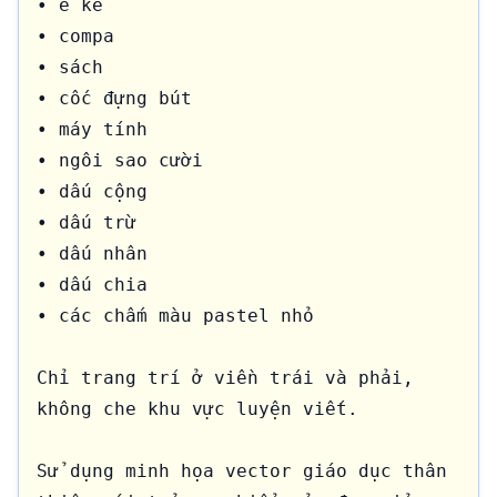
• ê ke

• compa

• sách

• cốc đựng bút

• máy tính

• ngôi sao cười

• dấu cộng

• dấu trừ

• dấu nhân

• dấu chia

• các chấm màu pastel nhỏ

Chỉ trang trí ở viền trái và phải, 
không che khu vực luyện viết.

Sử dụng minh họa vector giáo dục thân 