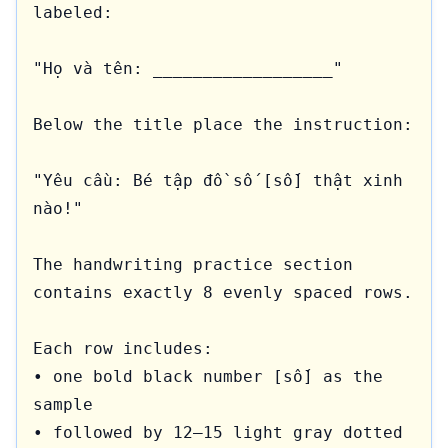
labeled:

"Họ và tên: __________________"

Below the title place the instruction:

"Yêu cầu: Bé tập đồ số [số] thật xinh 
nào!"

The handwriting practice section 
contains exactly 8 evenly spaced rows.

Each row includes:

• one bold black number [số] as the 
sample

• followed by 12–15 light gray dotted 