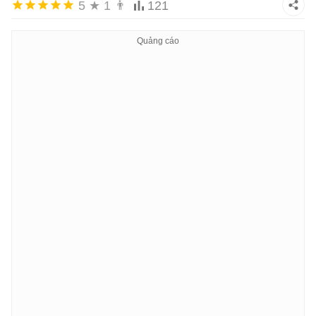
5
★
1
👨
121