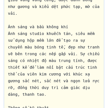
như gương và kiểu dệt phức tạp, mờ của 
vải.

Ánh sáng và bầu không khí

Ánh sáng studio khuếch tán, siêu mềm 
sử dụng hộp mềm lớn để tạo ra sự 
chuyển màu bóng tinh tế, đẹp như tranh 
vẽ bên trong các nếp gấp vải. Sự chiếu 
sáng có nhiệt độ màu trung tính, được 
thiết kế để làm nổi bật cấu trúc tinh 
thể của viên kim cương với khúc xạ 
gương sắc nét, sắc nét và ngọn lửa rực 
rỡ, đồng thời duy trì cảm giác dịu 
dàng, thanh tao.

Thông số kỹ thuật
