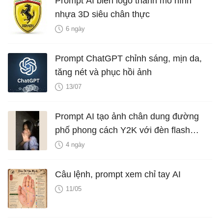
Prompt AI biến logo thành mô hình
nhựa 3D siêu chân thực
6 ngày
Prompt ChatGPT chỉnh sáng, mịn da,
tăng nét và phục hồi ảnh
13/07
Prompt AI tạo ảnh chân dung đường
phố phong cách Y2K với đèn flash
iPhone
4 ngày
Câu lệnh, prompt xem chỉ tay AI
11/05