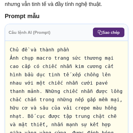
nhưng vẫn tinh tế và đầy tính nghệ thuật.
Prompt mẫu
Câu lệnh AI (Prompt)
Sao chép
Chủ đề và thành phần

Ảnh chụp macro trang sức thương mại 
cao cấp có chiếc nhẫn kim cương cắt 
hình bầu dục tinh tế xếp chồng lên 
nhau với một chiếc nhẫn cưới pavé 
thanh mảnh. Những chiếc nhẫn được lồng 
chắc chắn trong những nếp gấp mềm mại, 
hữu cơ và sâu của vải crepe màu hồng 
nhạt. Bố cục được tập trung chặt chẽ 
và mật thiết, nhấn mạnh sự kết hợp 
giữa vàng vàng cứng, được đánh bóng 