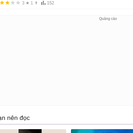
3
★
1
👨
152
ạn nên đọc