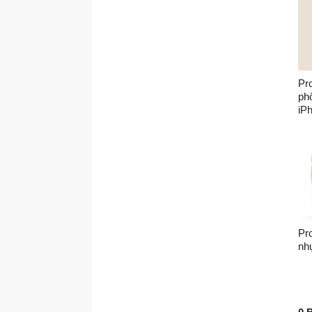
Pr
ph
iP
Pr
nh