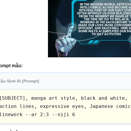
ompt mẫu:
Câu lệnh AI (Prompt)
[SUBJECT], manga art style, black and white, 
action lines, expressive eyes, Japanese comic
linework --ar 2:3 --niji 6