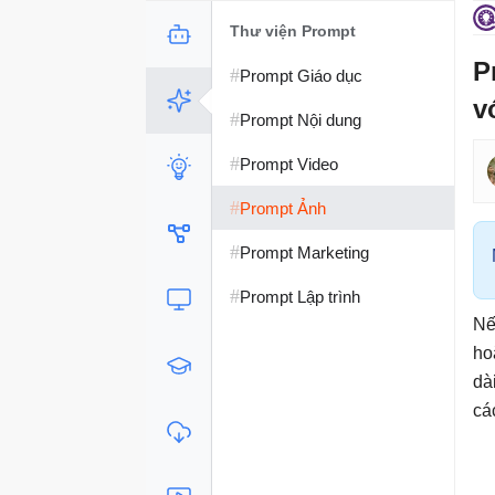
Thư viện Prompt
P
#
Prompt Giáo dục
v
#
Prompt Nội dung
#
Prompt Video
#
Prompt Ảnh
#
Prompt Marketing
#
Prompt Lập trình
Nế
ho
dà
cá