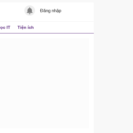
Đăng nhập
ọc IT
Tiện ích