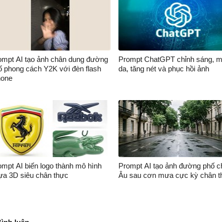
ompt AI tạo ảnh chân dung đường
Prompt ChatGPT chỉnh sáng, m
ố phong cách Y2K với đèn flash
da, tăng nét và phục hồi ảnh
hone
ompt AI biến logo thành mô hình
Prompt AI tạo ảnh đường phố c
ựa 3D siêu chân thực
Âu sau cơn mưa cực kỳ chân t