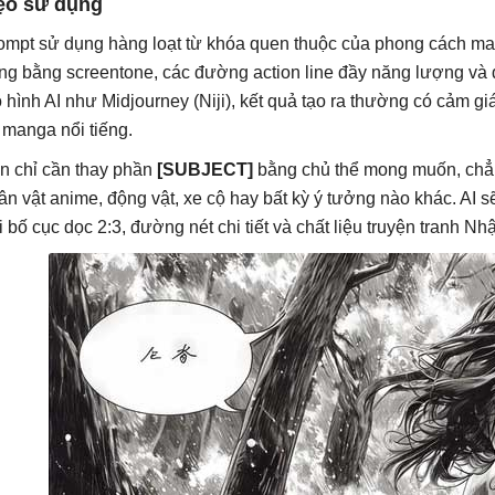
ẹo sử dụng
ompt sử dụng hàng loạt từ khóa quen thuộc của phong cách man
ng bằng screentone, các đường action line đầy năng lượng và đ
 hình AI như Midjourney (Niji), kết quả tạo ra thường có cảm gi
 manga nổi tiếng.
n chỉ cần thay phần
[SUBJECT]
bằng chủ thể mong muốn, chẳ
ân vật anime, động vật, xe cộ hay bất kỳ ý tưởng nào khác. AI 
i bố cục dọc 2:3, đường nét chi tiết và chất liệu truyện tranh Nh