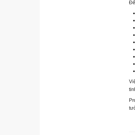
Để
Vi
ti
Pr
tư