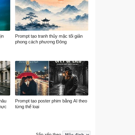
ịn
Prompt tạo tranh thủy mặc tối giản
phong cách phương Đông
hâu
Prompt tạo poster phim bằng AI theo
hực
từng thể loại
Sắp xếp theo