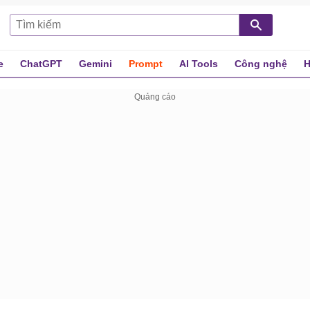
e
ChatGPT
Gemini
Prompt
AI Tools
Công nghệ
H