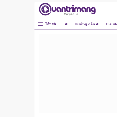
Tất cả
AI
Hướng dẫn AI
Claud