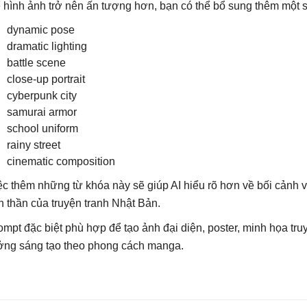
 hình ảnh trở nên ấn tượng hơn, bạn có thể bổ sung thêm một 
dynamic pose
dramatic lighting
battle scene
close-up portrait
cyberpunk city
samurai armor
school uniform
rainy street
cinematic composition
ệc thêm những từ khóa này sẽ giúp AI hiểu rõ hơn về bối cảnh 
nh thần của truyện tranh Nhật Bản.
ompt đặc biệt phù hợp để tạo ảnh đại diện, poster, minh họa tru
ởng sáng tạo theo phong cách manga.