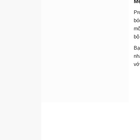
M
Pr
bó
mô
bộ
Bạ
nh
vớ