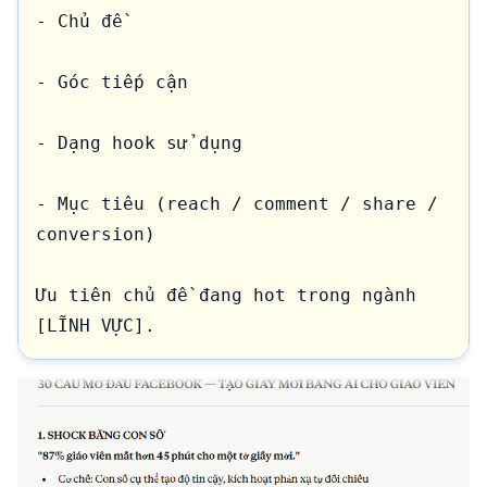
- Chủ đề

- Góc tiếp cận

- Dạng hook sử dụng

- Mục tiêu (reach / comment / share / 
conversion)

Ưu tiên chủ đề đang hot trong ngành 
[LĨNH VỰC].