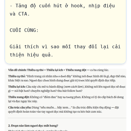
- Tăng độ cuốn hút ở hook, nhịp điệu 
và CTA.

CUỐI CÙNG:

Giải thích vì sao mỗi thay đổi lại cải 
thiện hiệu quả.