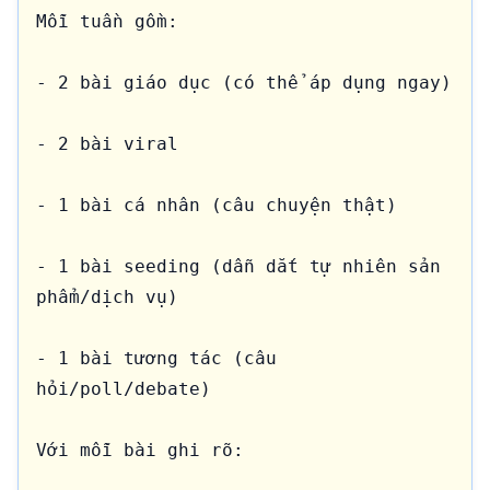
Mỗi tuần gồm:

- 2 bài giáo dục (có thể áp dụng ngay)

- 2 bài viral

- 1 bài cá nhân (câu chuyện thật)

- 1 bài seeding (dẫn dắt tự nhiên sản 
phẩm/dịch vụ)

- 1 bài tương tác (câu 
hỏi/poll/debate)

Với mỗi bài ghi rõ:
