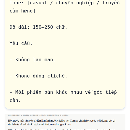
Tone: [casual / chuyên nghiệp / truyền 
cảm hứng]

Độ dài: 150–250 chữ.

Yêu cầu:

- Không lan man.

- Không dùng cliché.

- Mỗi phiên bản khác nhau về góc tiếp 
cận.