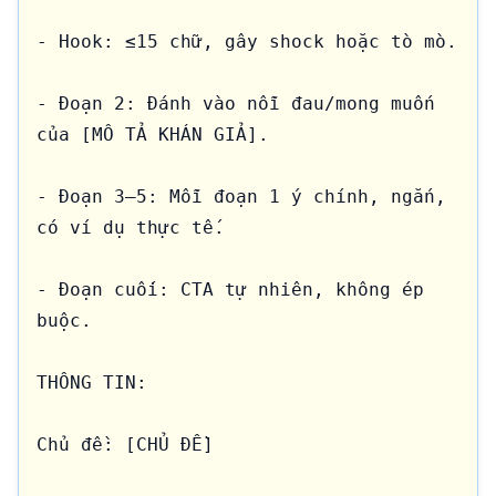
- Hook: ≤15 chữ, gây shock hoặc tò mò.

- Đoạn 2: Đánh vào nỗi đau/mong muốn 
của [MÔ TẢ KHÁN GIẢ].

- Đoạn 3–5: Mỗi đoạn 1 ý chính, ngắn, 
có ví dụ thực tế.

- Đoạn cuối: CTA tự nhiên, không ép 
buộc.

THÔNG TIN:

Chủ đề: [CHỦ ĐỀ]
