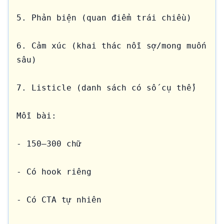
5. Phản biện (quan điểm trái chiều)

6. Cảm xúc (khai thác nỗi sợ/mong muốn 
sâu)

7. Listicle (danh sách có số cụ thể)

Mỗi bài:

- 150–300 chữ

- Có hook riêng

- Có CTA tự nhiên
