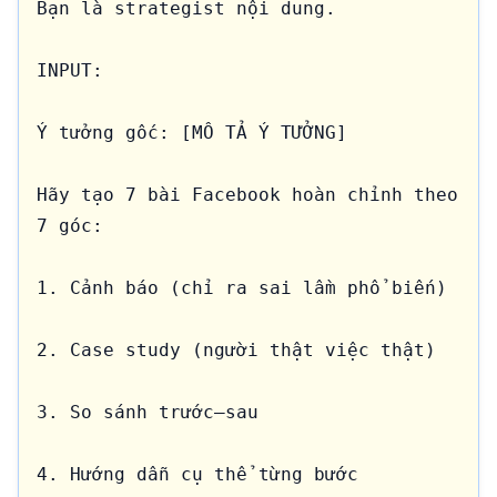
Bạn là strategist nội dung.

INPUT:

Ý tưởng gốc: [MÔ TẢ Ý TƯỞNG]

Hãy tạo 7 bài Facebook hoàn chỉnh theo 
7 góc:

1. Cảnh báo (chỉ ra sai lầm phổ biến)

2. Case study (người thật việc thật)

3. So sánh trước–sau

4. Hướng dẫn cụ thể từng bước
