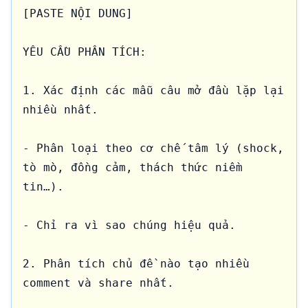
[PASTE NỘI DUNG]

YÊU CẦU PHÂN TÍCH:

1. Xác định các mẫu câu mở đầu lặp lại 
nhiều nhất.

- Phân loại theo cơ chế tâm lý (shock, 
tò mò, đồng cảm, thách thức niềm 
tin…).

- Chỉ ra vì sao chúng hiệu quả.

2. Phân tích chủ đề nào tạo nhiều 
comment và share nhất.
