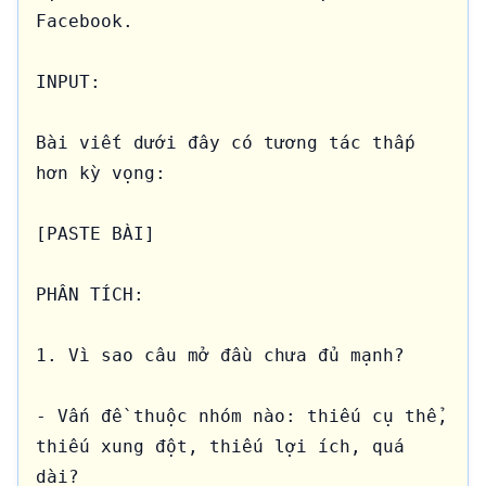
Facebook.

INPUT:

Bài viết dưới đây có tương tác thấp 
hơn kỳ vọng:

[PASTE BÀI]

PHÂN TÍCH:

1. Vì sao câu mở đầu chưa đủ mạnh?

- Vấn đề thuộc nhóm nào: thiếu cụ thể, 
thiếu xung đột, thiếu lợi ích, quá 
dài?
