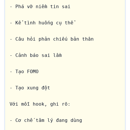
- Phá vỡ niềm tin sai

- Kể tình huống cụ thể

- Câu hỏi phản chiếu bản thân

- Cảnh báo sai lầm

- Tạo FOMO

- Tạo xung đột

Với mỗi hook, ghi rõ:

- Cơ chế tâm lý đang dùng
