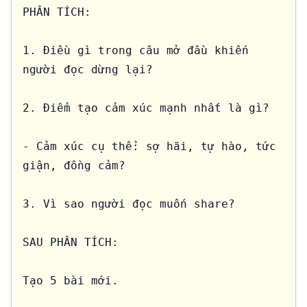
PHÂN TÍCH:

1. Điều gì trong câu mở đầu khiến 
người đọc dừng lại?

2. Điểm tạo cảm xúc mạnh nhất là gì?

- Cảm xúc cụ thể: sợ hãi, tự hào, tức 
giận, đồng cảm?

3. Vì sao người đọc muốn share?

SAU PHÂN TÍCH:

Tạo 5 bài mới.
