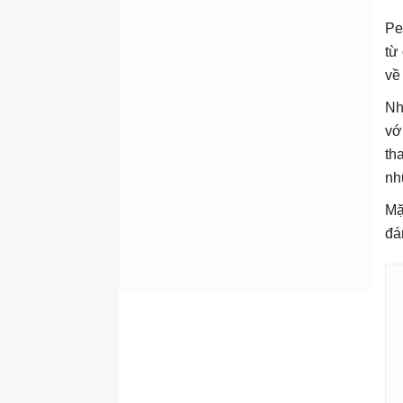
Pe
từ
về
Nh
vớ
th
nh
Mặ
đá