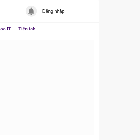
Đăng nhập
ọc IT
Tiện ích