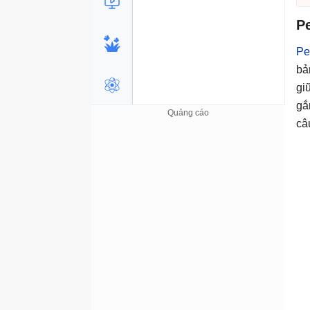
#
AI List
Pe
Pe
bả
gi
gắ
câ