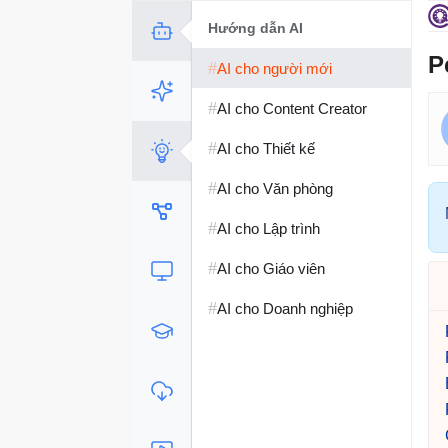
AI
Hướng dẫn AI
P
#
#
ChatGPT
AI cho người mới
#
#
Copilot
AI cho Content Creator
#
#
Gemini
AI cho Thiết kế
#
#
Grok
AI cho Văn phòng
#
#
Claude
AI cho Lập trình
#
#
Perplexity
AI cho Giáo viên
#
#
NotebookLM
AI cho Doanh nghiệp
#
OpenClaw
#
Meta AI
#
Cursor