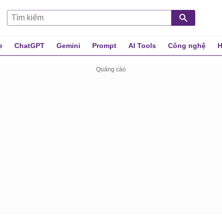
e
ChatGPT
Gemini
Prompt
AI Tools
Công nghệ
H