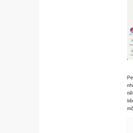
Pe
nh
ri
li
mô