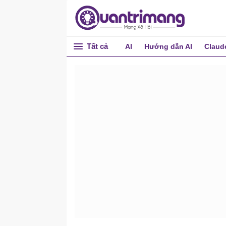
Tất cả
AI
Hướng dẫn AI
Claud