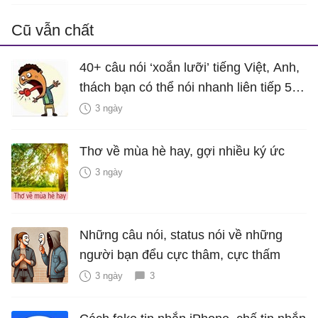
Cũ vẫn chất
40+ câu nói ‘xoắn lưỡi’ tiếng Việt, Anh,
thách bạn có thể nói nhanh liên tiếp 5
lần mà vẫn trôi chảy
3 ngày
Thơ về mùa hè hay, gợi nhiều ký ức
3 ngày
Những câu nói, status nói về những
người bạn đểu cực thâm, cực thấm
3 ngày
3