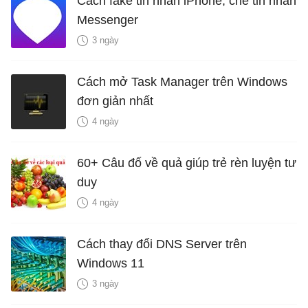
Cách fake tin nhắn iPhone, chế tin nhắn
Messenger
3 ngày
Cách mở Task Manager trên Windows
đơn giản nhất
4 ngày
60+ Câu đố về quả giúp trẻ rèn luyện tư
duy
4 ngày
Cách thay đổi DNS Server trên
Windows 11
3 ngày