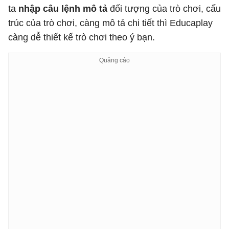
ta
nhập câu lệnh mô tả
đối tượng của trò chơi, cấu
trúc của trò chơi, càng mô tả chi tiết thì Educaplay
càng dễ thiết kế trò chơi theo ý bạn.