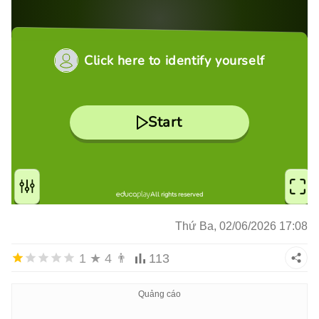
Thứ Ba, 02/06/2026 17:08
1
★
4
👨
113