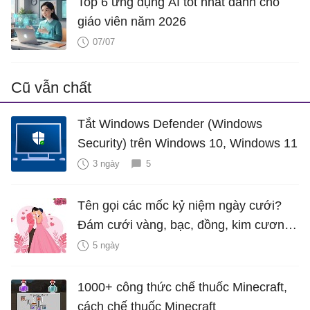
Top 6 ứng dụng AI tốt nhất dành cho
giáo viên năm 2026
07/07
Cũ vẫn chất
Tắt Windows Defender (Windows
Security) trên Windows 10, Windows 11
3 ngày
5
Tên gọi các mốc kỷ niệm ngày cưới?
Đám cưới vàng, bạc, đồng, kim cương
là bao nhiêu năm?
5 ngày
1000+ công thức chế thuốc Minecraft,
cách chế thuốc Minecraft