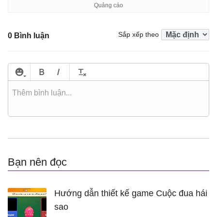
Sắp xếp theo
0 Bình luận
Bạn nên đọc
Hướng dẫn thiết kế game Cuộc đua hái
sao