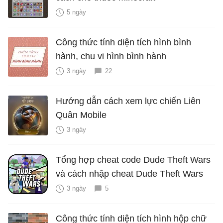
5 ngày
Công thức tính diện tích hình bình
hành, chu vi hình bình hành
3 ngày
22
Hướng dẫn cách xem lực chiến Liên
Quân Mobile
3 ngày
Tổng hợp cheat code Dude Theft Wars
và cách nhập cheat Dude Theft Wars
3 ngày
5
Công thức tính diện tích hình hộp chữ