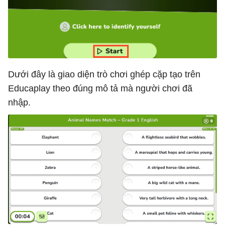
Dưới đây là giao diện trò chơi ghép cặp tạo trên
Educaplay theo đúng mô tả mà người chơi đã
nhập.