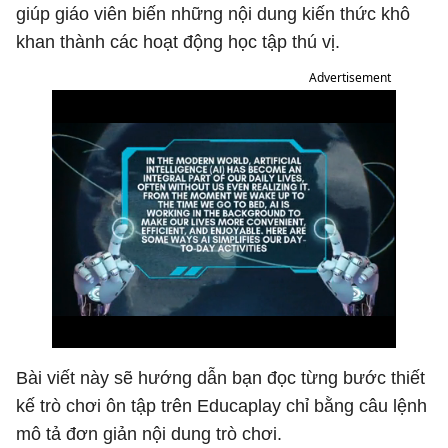
giúp giáo viên biến những nội dung kiến thức khô
khan thành các hoạt động học tập thú vị.
Advertisement
Bài viết này sẽ hướng dẫn bạn đọc từng bước thiết
kế trò chơi ôn tập trên Educaplay chỉ bằng câu lệnh
mô tả đơn giản nội dung trò chơi.