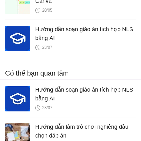
Canva
20/05
Hướng dẫn soạn giáo án tích hợp NLS
bằng AI
23/07
Có thể bạn quan tâm
Hướng dẫn soạn giáo án tích hợp NLS
bằng AI
23/07
Hướng dẫn làm trò chơi nghiêng đầu
chọn đáp án