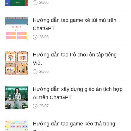
26/05
Hướng dẫn tạo game xé túi mù trên
ChatGPT
28/05
Hướng dẫn tạo trò chơi ôn tập tiếng
Việt
26/05
Hướng dẫn xây dựng giáo án tích hợp
AI trên ChatGPT
25/07
Hướng dẫn tạo game kéo thả trong