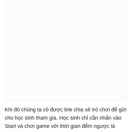
Khi đó chúng ta có được link chia sẻ trò chơi để gửi
cho học sinh tham gia. Học sinh chỉ cần nhấn vào
Start và chơi game với thời gian đếm ngược là