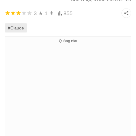
3
★
1
👨
855
#Claude