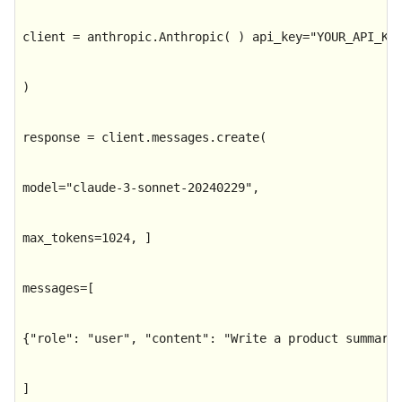
client = anthropic.Anthropic( ) api_key=
"YOUR_API_KE
)

response = client.messages.create(

model=
"claude-3-sonnet-20240229"
,

max_tokens=
1024
, ]

messages=[

{
"role"
: 
"user"
, 
"content"
: 
"Write a product summary
]
