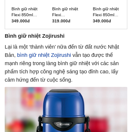
Bình giữ nhiệt
Bình giữ nhiệt
Bình giữ nhiệt
Flexi 850ml
Flexi
Flexi 850ml
Sunhouse KS-
Sunhouse KS-
Sunhouse KS-
349.000đ
319.000đ
349.000đ
TU850FI
TU750FW
TU850FB
(750ml)
Bình giữ nhiệt Zojirushi
Lại là một ‘thành viên’ nữa đến từ đất nước Nhật
Bản,
bình giữ nhiệt Zojirushi
vẫn tạo được thế
mạnh riêng trong làng bình giữ nhiệt với các sản
phẩm tích hợp công nghệ sáng tạo đỉnh cao, lấy
cảm hứng đến từ cuộc sống.