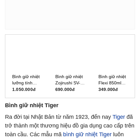
Bình giữ nhiệt
Bình giữ nhiệt
Bình giữ nhiệt
lưỡng tính
Zojirushi SV-
Flexi 850ml
Zojirushi SF-
GR50 (500ml)
Sunhouse KS-
1.050.000đ
690.000đ
349.000đ
CC15 - 1.5 lít
TU850FI
Bình giữ nhiệt Tiger
Ra đời tại Nhật Bản từ năm 1923, đến nay
Tiger
đã
trở thành một thương hiệu đồ gia dụng cao cấp trên
toàn cầu. Các mẫu mã
bình giữ nhiệt Tiger
luôn