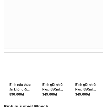
Bình nấu thức
Bình giữ nhiệt
Bình giữ nhiệt
ăn không điện
Flexi 850ml
Flexi 850ml
Kahchan
Sunhouse KS-
Sunhouse KS-
890.000đ
349.000đ
349.000đ
XFJ5-50
TU850FI
TU850FB
Bình giữ nhiệt Elmich