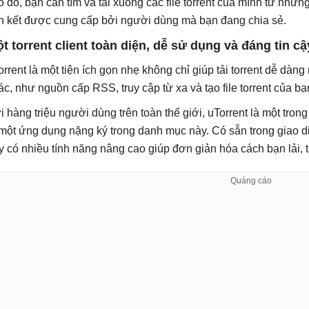
o đó, bạn cần tìm và tải xuống các file torrent của mình từ nh
ên kết được cung cấp bởi người dùng mà bạn đang chia sẻ.
t torrent client toàn diện, dễ sử dụng và đáng tin cậ
orrent là một tiện ích gọn nhẹ không chỉ giúp tải torrent dễ dàn
ác, như nguồn cấp RSS, truy cập từ xa và tạo file torrent của b
i hàng triệu người dùng trên toàn thế giới, uTorrent là một tron
 một ứng dụng nặng ký trong danh mục này. Có sẵn trong giao d
y có nhiều tính năng nâng cao giúp đơn giản hóa cách bạn lải, tạ