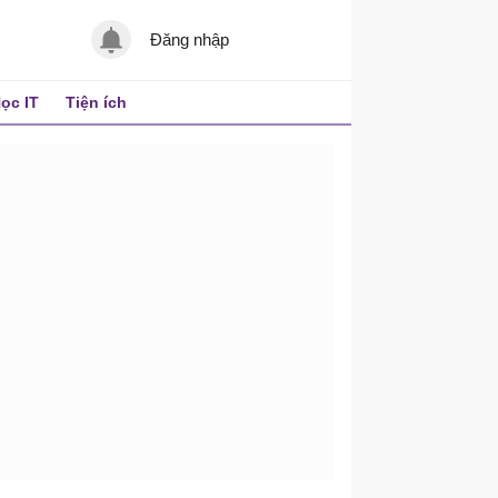
Đăng nhập
ọc IT
Tiện ích