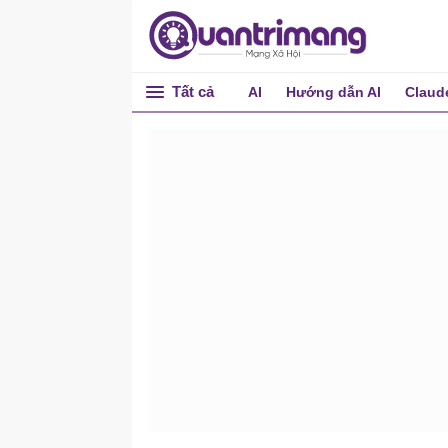
Tất cả
AI
Hướng dẫn AI
Claud