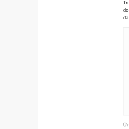
Tr
do
đã 
Ứn