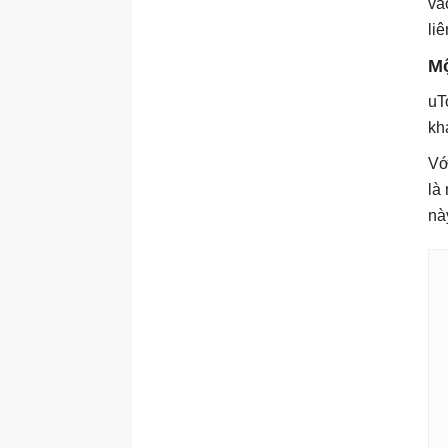
và
li
Mộ
uT
kh
Vớ
là
nà