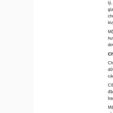
lý
gi
ch
tr
Mộ
hư
do
Ch
Ch
dữ
cá
Cô
đặ
bạ
Mặ