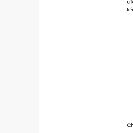
uT
ké
Ch