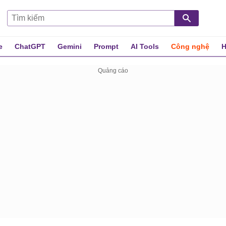
e
ChatGPT
Gemini
Prompt
AI Tools
Công nghệ
H