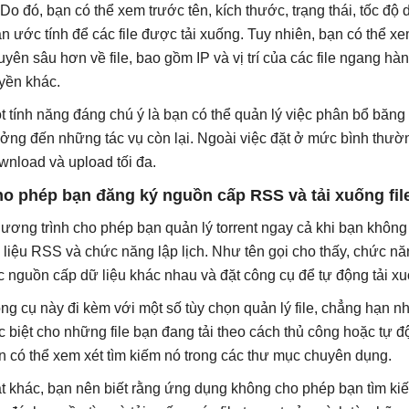
. Do đó, bạn có thể xem trước tên, kích thước, trạng thái, tốc đ
an ước tính để các file được tải xuống. Tuy nhiên, bạn có thể x
uyên sâu hơn về file, bao gồm IP và vị trí của các file ngang hà
uyền khác.
t tính năng đáng chú ý là bạn có thể quản lý việc phân bổ băng
ởng đến những tác vụ còn lại. Ngoài việc đặt ở mức bình thường
wnload và upload tối đa.
o phép bạn đăng ký nguồn cấp RSS và tải xuống fil
ương trình cho phép bạn quản lý torrent ngay cả khi bạn khôn
 liệu RSS và chức năng lập lịch. Như tên gọi cho thấy, chức 
c nguồn cấp dữ liệu khác nhau và đặt công cụ để tự động tải xuố
ng cụ này đi kèm với một số tùy chọn quản lý file, chẳng hạn 
c biệt cho những file bạn đang tải theo cách thủ công hoặc tự độ
n có thể xem xét tìm kiếm nó trong các thư mục chuyên dụng.
t khác, bạn nên biết rằng ứng dụng không cho phép bạn tìm kiếm