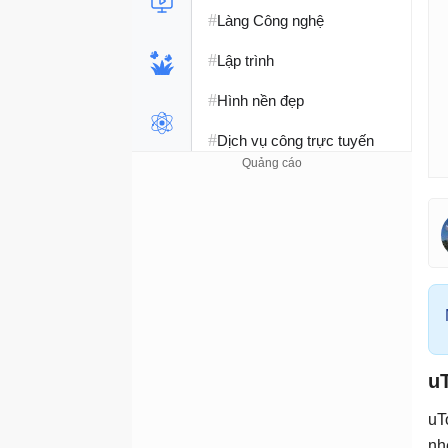
#
Làng Công nghệ
#
Lập trình
#
Hình nền đẹp
#
Dịch vụ công trực tuyến
#
Dịch vụ nhà mạng
#
Ví điện tử - Ngân hàng
#
Chụp ảnh - Quay phim
#
Raspberry Pi
#
Đồng hồ thông minh
#
uT
Nền tảng Web
uT
nh