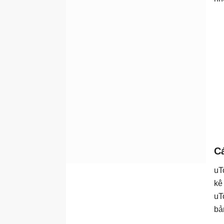
Cá
uT
kê
uT
bả