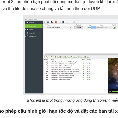
orrent 3 cho phép bạn phát nội dung media trực tuyến khi tải xuố
o và thả file để chia sẻ chúng và tắt trình theo dõi UDP.
uTorrent là một trong những ứng dụng BitTorrent miễn
o phép cấu hình giới hạn tốc độ và đặt các bản tải 