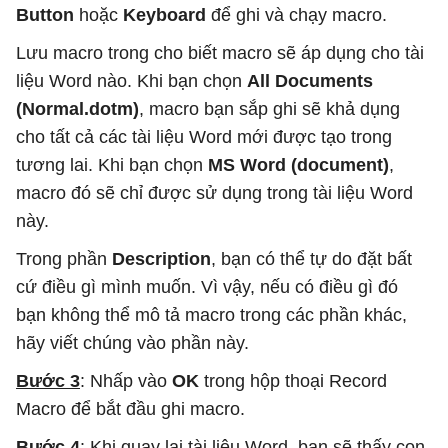
Button
hoặc
Keyboard
để ghi và chạy macro.
Lưu macro trong cho biết macro sẽ áp dụng cho tài
liệu Word nào. Khi bạn chọn
All Documents
(Normal.dotm)
, macro bạn sắp ghi sẽ khả dụng
cho tất cả các tài liệu Word mới được tạo trong
tương lai. Khi bạn chọn
MS Word (document)
,
macro đó sẽ chỉ được sử dụng trong tài liệu Word
này.
Trong phần
Description
, bạn có thể tự do đặt bất
cứ điều gì mình muốn. Vì vậy, nếu có điều gì đó
bạn không thể mô tả macro trong các phần khác,
hãy viết chúng vào phần này.
Bước 3
: Nhấp vào
OK
trong hộp thoại Record
Macro để bắt đầu ghi macro.
Bước 4
: Khi quay lại tài liệu Word, bạn sẽ thấy con