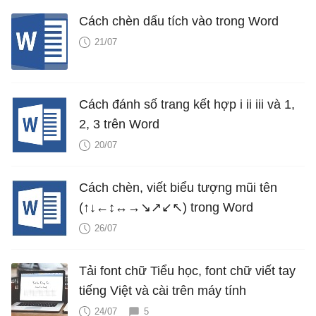
Cách chèn dấu tích vào trong Word
21/07
Cách đánh số trang kết hợp i ii iii và 1,
2, 3 trên Word
20/07
Cách chèn, viết biểu tượng mũi tên
(↑↓←↕↔→↘↗↙↖) trong Word
26/07
Tải font chữ Tiểu học, font chữ viết tay
tiếng Việt và cài trên máy tính
24/07
5