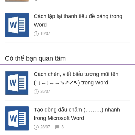
Cách lặp lại thanh tiêu đề bảng trong
Word
19/07
Có thể bạn quan tâm
Cách chèn, viết biểu tượng mũi tên
(↑↓←↕↔→↘↗↙↖) trong Word
26/07
Tạo dòng dấu chấm (………) nhanh
trong Microsoft Word
28/07
3