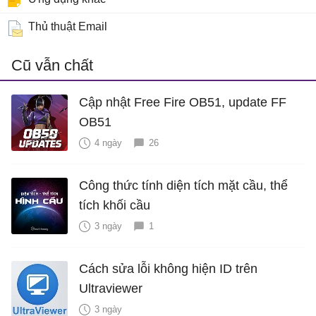
Thủ thuật Email
Cũ vẫn chất
Cập nhật Free Fire OB51, update FF
OB51
4 ngày
26
Công thức tính diện tích mặt cầu, thể
tích khối cầu
3 ngày
1
Cách sửa lỗi không hiện ID trên
Ultraviewer
3 ngày